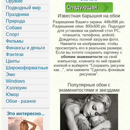
Оружие
Подводный мир
Праздники
Известная барышня на обои
Природа
Разрешение Вашего экрана:
448x896 pix.
Разрешение обои: 800x600 pix. Подходит
Собаки
для установки на рабочий стол PC,
Спорт
планшета, телефона, android.
Дождитесь полной загрузки фото.
Фильмы
Нажмите на изображение, чтобы
Финансы и деньги
просмотреть его в реальном размере.
Если вы хотите сохранить картинку с
Фэнтези
обоями знаменитости
на свой
Цветы
компьютер, кликните по ней правой
кнопкой и выберите "Сохранить рисунок
Широкоформатные
как...", или нажмите "Сделать фоновым
Эмо
рисунком".
Windows
Популярные обои с
Хэллоуин
знаменитостями и звездами
Юмор
Обои - разное
Это интересно...