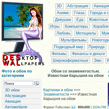
3D
Абстракция
Авиаци
Аниме
Глаза
Города и 
Девушки
Еда
Животные
Игры
Компьютеры
Корабли
Любовь
Мотоциклы
Муж
Мультфильмы
Новогод
Подводный мир
Природа
Фильмы
Финансы и деньги
Широкоформатные
Эмо
Фото и обои по
Обои со знаменитостью.
категориям
Известная барышня на обои
Картинки и обои
>>>
3D обои
Знаменитости
>>> Известная
Абстракция
барышня на обои
Авиация
Автомобили
Формат Fullscreen
800x600
|
1024x768