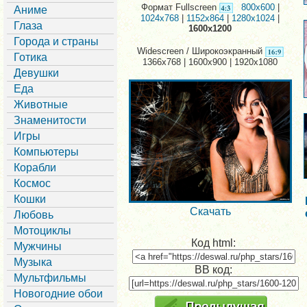
Формат Fullscreen
800x600
|
Аниме
1024x768
|
1152x864
|
1280x1024
|
Глаза
1600x1200
Города и страны
Widescreen / Широкоэкранный
Готика
1366x768 | 1600x900 | 1920x1080
Девушки
Еда
Животные
Знаменитости
Игры
Компьютеры
Корабли
Космос
Кошки
Скачать
Любовь
Мотоциклы
Код html:
Мужчины
Музыка
BB код:
Мультфильмы
Новогодние обои