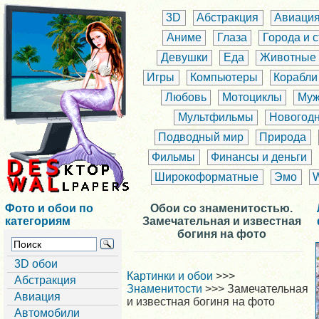
3D
Абстракция
Авиаци
Аниме
Глаза
Города и 
Девушки
Еда
Животные
Игры
Компьютеры
Корабли
Любовь
Мотоциклы
Муж
Мультфильмы
Новогод
Подводный мир
Природа
Фильмы
Финансы и деньги
Широкоформатные
Эмо
Фото и обои по
Обои со знаменитостью.
категориям
Замечательная и известная
богиня на фото
3D обои
Картинки и обои
>>>
Абстракция
Знаменитости
>>> Замечательная
Авиация
и известная богиня на фото
Автомобили