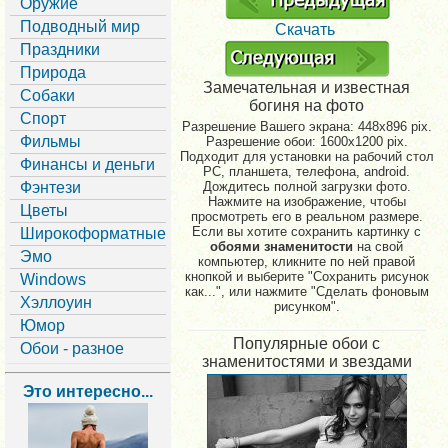
Оружие
Подводный мир
Скачать
Праздники
Природа
Замечательная и известная
Собаки
богиня на фото
Спорт
Разрешение Вашего экрана:
448x896 pix.
Фильмы
Разрешение обои: 1600x1200 pix.
Подходит для установки на рабочий стол
Финансы и деньги
PC, планшета, телефона, android.
Фэнтези
Дождитесь полной загрузки фото.
Нажмите на изображение, чтобы
Цветы
просмотреть его в реальном размере.
Если вы хотите сохранить картинку с
Широкоформатные
обоями знаменитости
на свой
Эмо
компьютер, кликните по ней правой
кнопкой и выберите "Сохранить рисунок
Windows
как...", или нажмите "Сделать фоновым
Хэллоуин
рисунком".
Юмор
Популярные обои с
Обои - разное
знаменитостями и звездами
Это интересно...