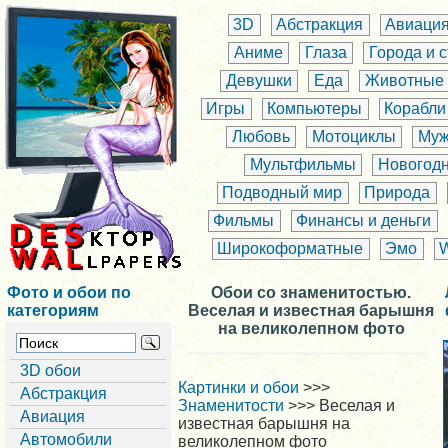
3D
Абстракция
Авиаци
Аниме
Глаза
Города и 
Девушки
Еда
Животные
Игры
Компьютеры
Корабли
Любовь
Мотоциклы
Муж
Мультфильмы
Новогод
Подводный мир
Природа
Фильмы
Финансы и деньги
Широкоформатные
Эмо
Фото и обои по
Обои со знаменитостью.
категориям
Веселая и известная барышня
на великолепном фото
3D обои
Картинки и обои
>>>
Абстракция
Знаменитости
>>> Веселая и
Авиация
известная барышня на
Автомобили
великолепном фото