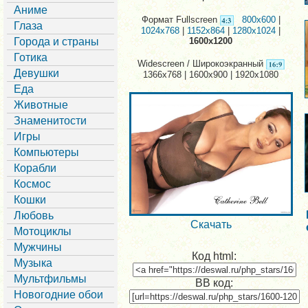
Аниме
Формат Fullscreen
800x600
|
Глаза
1024x768
|
1152x864
|
1280x1024
|
Города и страны
1600x1200
Готика
Widescreen / Широкоэкранный
Девушки
1366x768 | 1600x900 | 1920x1080
Еда
Животные
Знаменитости
Игры
Компьютеры
Корабли
Космос
Кошки
Любовь
Скачать
Мотоциклы
Мужчины
Код html:
Музыка
Мультфильмы
BB код:
Новогодние обои