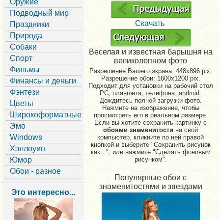
Оружие
Подводный мир
Скачать
Праздники
Природа
Собаки
Веселая и известная барышня на
Спорт
великолепном фото
Фильмы
Разрешение Вашего экрана:
448x896 pix.
Разрешение обои: 1600x1200 pix.
Финансы и деньги
Подходит для установки на рабочий стол
Фэнтези
PC, планшета, телефона, android.
Дождитесь полной загрузки фото.
Цветы
Нажмите на изображение, чтобы
Широкоформатные
просмотреть его в реальном размере.
Если вы хотите сохранить картинку с
Эмо
обоями знаменитости
на свой
Windows
компьютер, кликните по ней правой
кнопкой и выберите "Сохранить рисунок
Хэллоуин
как...", или нажмите "Сделать фоновым
Юмор
рисунком".
Обои - разное
Популярные обои с
знаменитостями и звездами
Это интересно...