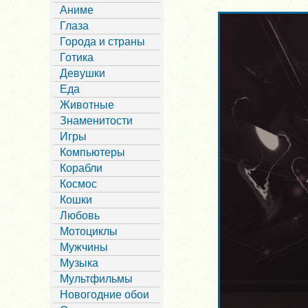
Аниме
Глаза
Города и страны
Готика
Девушки
Еда
Животные
Знаменитости
Игры
Компьютеры
Корабли
Космос
Кошки
Любовь
Мотоциклы
Мужчины
Музыка
Мультфильмы
Новогодние обои