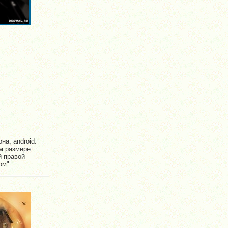
на, android.
м размере.
й правой
ом".