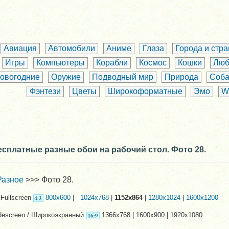
Авиация
Автомобили
Аниме
Глаза
Города и стр
Игры
Компьютеры
Корабли
Космос
Кошки
Люб
овогодние
Оружие
Подводный мир
Природа
Соба
Фэнтези
Цветы
Широкоформатные
Эмо
W
есплатные разные обои на рабочий стол. Фото 28.
Разное
>>> Фото 28.
Fullscreen
800x600
|
1024x768
|
1152x864
|
1280x1024
|
1600x1200
descreen / Широкоэкранный
1366x768 | 1600x900 | 1920x1080