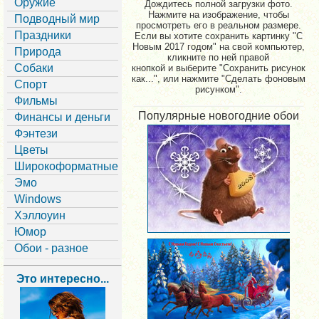
Оружие
Дождитесь полной загрузки фото.
Нажмите на изображение, чтобы
Подводный мир
просмотреть его в реальном размере.
Праздники
Если вы хотите сохранить картинку "С
Новым 2017 годом" на свой компьютер,
Природа
кликните по ней правой
Собаки
кнопкой и выберите "Сохранить рисунок
как...", или нажмите "Сделать фоновым
Спорт
рисунком".
Фильмы
Популярные новогодние обои
Финансы и деньги
Фэнтези
Цветы
Широкоформатные
Эмо
Windows
Хэллоуин
Юмор
Обои - разное
Это интересно...