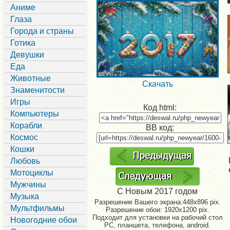
Аниме
Глаза
Города и страны
Готика
Девушки
Еда
Животные
Скачать
Знаменитости
Игры
Код html:
Компьютеры
Корабли
BB код:
Космос
Кошки
Любовь
Мотоциклы
Мужчины
С Новым 2017 годом
Музыка
Разрешение Вашего экрана:
448x896 pix.
Мультфильмы
Разрешение обои: 1920x1200 pix.
Подходит для установки на рабочий стол
Новогодние обои
PC, планшета, телефона, android.