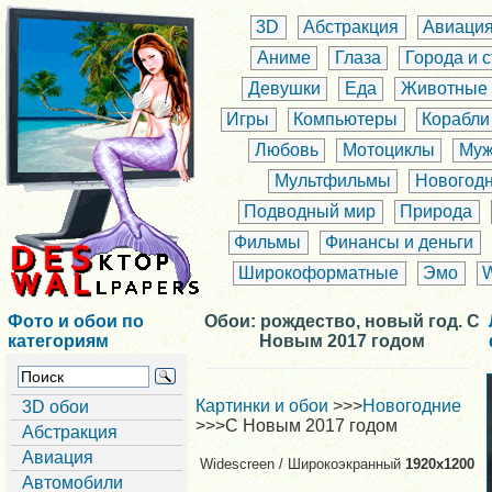
3D
Абстракция
Авиаци
Аниме
Глаза
Города и 
Девушки
Еда
Животные
Игры
Компьютеры
Корабли
Любовь
Мотоциклы
Муж
Мультфильмы
Новогод
Подводный мир
Природа
Фильмы
Финансы и деньги
Широкоформатные
Эмо
Фото и обои по
Обои: рождество, новый год. С
категориям
Новым 2017 годом
Картинки и обои
>>>
Новогодние
3D обои
>>>С Новым 2017 годом
Абстракция
Авиация
Widescreen / Широкоэкранный
1920x1200
Автомобили