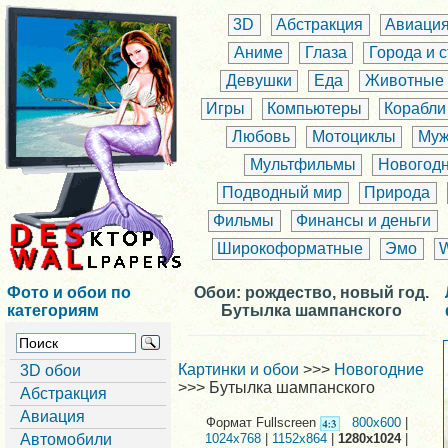
3D
Абстракция
Авиаци
Аниме
Глаза
Города и 
Девушки
Еда
Животные
Игры
Компьютеры
Корабли
Любовь
Мотоциклы
Муж
Мультфильмы
Новогод
Подводный мир
Природа
Фильмы
Финансы и деньги
Широкоформатные
Эмо
Фото и обои по
Обои: рождество, новый год.
категориям
Бутылка шампанского
Картинки и обои
>>>
Новогодние
3D обои
>>> Бутылка шампанского
Абстракция
Авиация
Формат Fullscreen
800x600
|
Автомобили
1024x768
|
1152x864
|
1280x1024
|