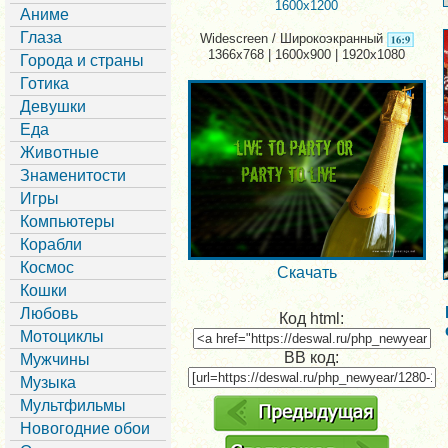
1600x1200
Аниме
Глаза
Widescreen / Широкоэкранный
1366x768 | 1600x900 | 1920x1080
Города и страны
Готика
Девушки
Еда
Животные
Знаменитости
Игры
Компьютеры
Корабли
Космос
Скачать
Кошки
Любовь
Код html:
Мотоциклы
BB код:
Мужчины
Музыка
Мультфильмы
Новогодние обои