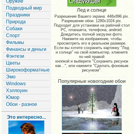
Оружие
Подводный мир
Лед и солнце
Праздники
Разрешение Вашего экрана:
448x896 pix.
Разрешение обои: 1280x1024 pix.
Природа
Подходит для установки на рабочий стол
Собаки
PC, планшета, телефона, android.
Дождитесь полной загрузки фото.
Спорт
Нажмите на изображение, чтобы
Фильмы
просмотреть его в реальном размере.
Если вы хотите сохранить картинку "Лед
Финансы и деньги
и солнце" на свой компьютер, кликните
Фэнтези
по ней правой
кнопкой и выберите "Сохранить рисунок
Цветы
как...", или нажмите "Сделать фоновым
Широкоформатные
рисунком".
Эмо
Популярные новогодние обои
Windows
Хэллоуин
Юмор
Обои - разное
Это интересно...