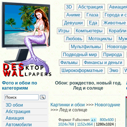
3D
Абстракция
Авиаци
Аниме
Глаза
Города и 
Девушки
Еда
Животные
Игры
Компьютеры
Корабли
Любовь
Мотоциклы
Муж
Мультфильмы
Новогод
Подводный мир
Природа
Фильмы
Финансы и деньги
Широкоформатные
Эмо
Фото и обои по
Обои: рождество, новый год.
категориям
Лед и солнце
Картинки и обои
>>>
Новогодние
3D обои
>>> Лед и солнце
Абстракция
Авиация
Формат Fullscreen
800x600
|
Автомобили
1024x768
|
1152x864
|
1280x1024
|