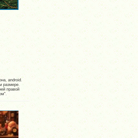
на, android.
м размере.
ней правой
ом".