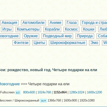
Авиация
Автомобили
Аниме
Глаза
Города и стр
Игры
Компьютеры
Корабли
Космос
Кошки
Люб
овогодние
Оружие
Подводный мир
Природа
Соба
Фэнтези
Цветы
Широкоформатные
Эмо
W
ои: рождество, новый год. Четыре подарки на ели
Новогодние
>>> Четыре подарки на ели
Fullscreen
800x600
|
1024x768
|
1152x864
|
1280x1024
|
1600x1200
descreen / Широкоэкранный
1366x768 | 1600x900 | 1920x1080