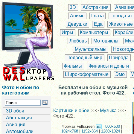
3D
Абстракция
Авиаци
Аниме
Глаза
Города и 
Девушки
Еда
Животные
Игры
Компьютеры
Корабли
Любовь
Мотоциклы
Муж
Мультфильмы
Новогод
Подводный мир
Природа
Фильмы
Финансы и деньги
Широкоформатные
Эмо
Фото и обои по
Бесплатные обои с музыкой
категориям
на рабочий стол. Фото 422.
Картинки и обои
>>>
Музыка
>>>
3D обои
Фото 422.
Абстракция
Авиация
Формат Fullscreen
800x600
|
Автомобили
1024x768
|
1152x864
|
1280x1024
|