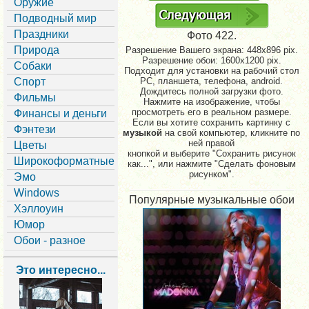
Оружие
Подводный мир
Праздники
Фото 422.
Природа
Разрешение Вашего экрана:
448x896 pix.
Разрешение обои: 1600x1200 pix.
Собаки
Подходит для установки на рабочий стол
Спорт
PC, планшета, телефона, android.
Дождитесь полной загрузки фото.
Фильмы
Нажмите на изображение, чтобы
просмотреть его в реальном размере.
Финансы и деньги
Если вы хотите сохранить картинку с
Фэнтези
музыкой
на свой компьютер, кликните по
ней правой
Цветы
кнопкой и выберите "Сохранить рисунок
Широкоформатные
как...", или нажмите "Сделать фоновым
рисунком".
Эмо
Windows
Популярные музыкальные обои
Хэллоуин
Юмор
Обои - разное
Это интересно...