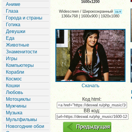
1600x1200
Аниме
Глаза
Widescreen / Широкоэкранный
1366x768 | 1600x900 | 1920x1080
Города и страны
Готика
Девушки
Еда
Животные
Знаменитости
Игры
Компьютеры
Корабли
Космос
Кошки
Скачать
Любовь
Мотоциклы
Код html:
Мужчины
BB код:
Музыка
Мультфильмы
Новогодние обои