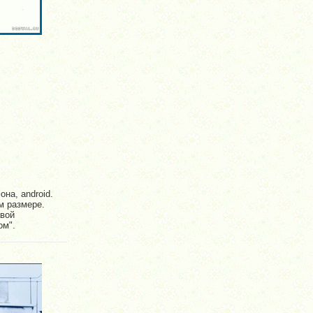
на, android.
м размере.
авой
ом".