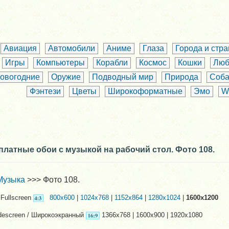
Авиация
Автомобили
Аниме
Глаза
Города и стр
Игры
Компьютеры
Корабли
Космос
Кошки
Люб
овогодние
Оружие
Подводный мир
Природа
Соба
Фэнтези
Цветы
Широкоформатные
Эмо
W
платные обои с музыкой на рабочий стол. Фото 108.
Музыка
>>> Фото 108.
Fullscreen
800x600
|
1024x768
|
1152x864
|
1280x1024
|
1600x1200
descreen / Широкоэкранный
1366x768 | 1600x900 | 1920x1080