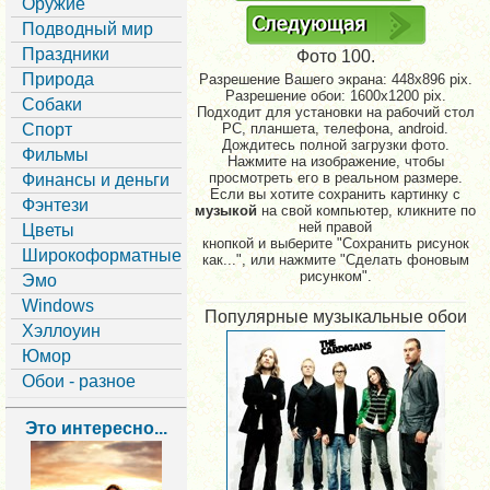
Оружие
Подводный мир
Праздники
Фото 100.
Природа
Разрешение Вашего экрана:
448x896 pix.
Разрешение обои: 1600x1200 pix.
Собаки
Подходит для установки на рабочий стол
Спорт
PC, планшета, телефона, android.
Дождитесь полной загрузки фото.
Фильмы
Нажмите на изображение, чтобы
просмотреть его в реальном размере.
Финансы и деньги
Если вы хотите сохранить картинку с
Фэнтези
музыкой
на свой компьютер, кликните по
ней правой
Цветы
кнопкой и выберите "Сохранить рисунок
Широкоформатные
как...", или нажмите "Сделать фоновым
рисунком".
Эмо
Windows
Популярные музыкальные обои
Хэллоуин
Юмор
Обои - разное
Это интересно...