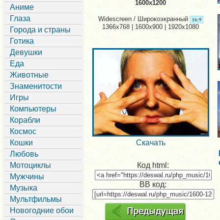
1600x1200
Аниме
Глаза
Widescreen / Широкоэкранный
1366x768 | 1600x900 | 1920x1080
Города и страны
Готика
Девушки
Еда
Животные
Знаменитости
Игры
Компьютеры
Корабли
Космос
Кошки
Скачать
Любовь
Мотоциклы
Код html:
Мужчины
BB код:
Музыка
Мультфильмы
Новогодние обои