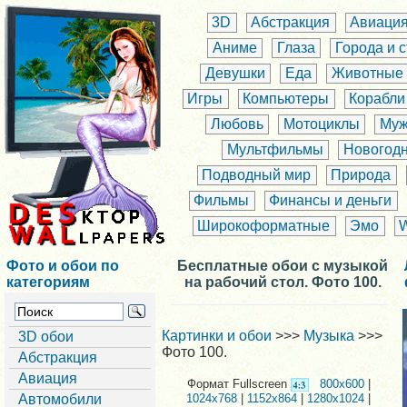
3D
Абстракция
Авиаци
Аниме
Глаза
Города и 
Девушки
Еда
Животные
Игры
Компьютеры
Корабли
Любовь
Мотоциклы
Муж
Мультфильмы
Новогод
Подводный мир
Природа
Фильмы
Финансы и деньги
Широкоформатные
Эмо
Фото и обои по
Бесплатные обои с музыкой
категориям
на рабочий стол. Фото 100.
Картинки и обои
>>>
Музыка
>>>
3D обои
Фото 100.
Абстракция
Авиация
Формат Fullscreen
800x600
|
Автомобили
1024x768
|
1152x864
|
1280x1024
|