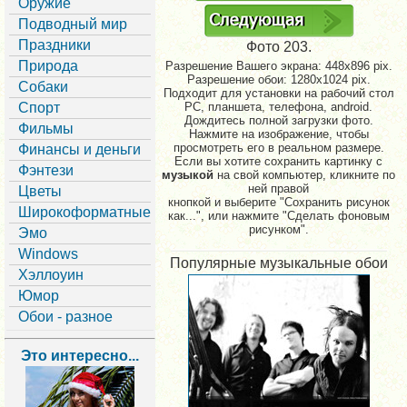
Оружие
Подводный мир
Праздники
Фото 203.
Природа
Разрешение Вашего экрана:
448x896 pix.
Разрешение обои: 1280x1024 pix.
Собаки
Подходит для установки на рабочий стол
Спорт
PC, планшета, телефона, android.
Дождитесь полной загрузки фото.
Фильмы
Нажмите на изображение, чтобы
просмотреть его в реальном размере.
Финансы и деньги
Если вы хотите сохранить картинку с
Фэнтези
музыкой
на свой компьютер, кликните по
ней правой
Цветы
кнопкой и выберите "Сохранить рисунок
Широкоформатные
как...", или нажмите "Сделать фоновым
рисунком".
Эмо
Windows
Популярные музыкальные обои
Хэллоуин
Юмор
Обои - разное
Это интересно...