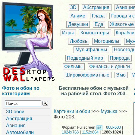
3D
Абстракция
Авиаци
Аниме
Глаза
Города и 
Девушки
Еда
Животные
Игры
Компьютеры
Корабли
Любовь
Мотоциклы
Муж
Мультфильмы
Новогод
Подводный мир
Природа
Фильмы
Финансы и деньги
Широкоформатные
Эмо
Фото и обои по
Бесплатные обои с музыкой
категориям
на рабочий стол. Фото 203.
Картинки и обои
>>>
Музыка
>>>
3D обои
Фото 203.
Абстракция
Авиация
Формат Fullscreen
800x600
|
Автомобили
1024x768
|
1152x864
|
1280x1024
|