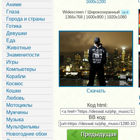
1600x1200
Аниме
Глаза
Widescreen / Широкоэкранный
1366x768 | 1600x900 | 1920x1080
Города и страны
Готика
Девушки
Еда
Животные
Знаменитости
Игры
Компьютеры
Корабли
Космос
Кошки
Скачать
Любовь
Мотоциклы
Код html:
Мужчины
BB код:
Музыка
Мультфильмы
Новогодние обои