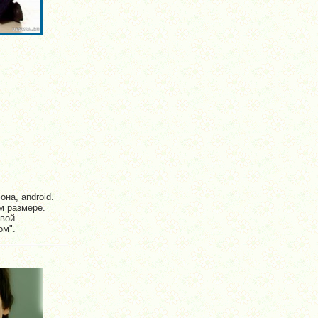
на, android.
м размере.
авой
ом".