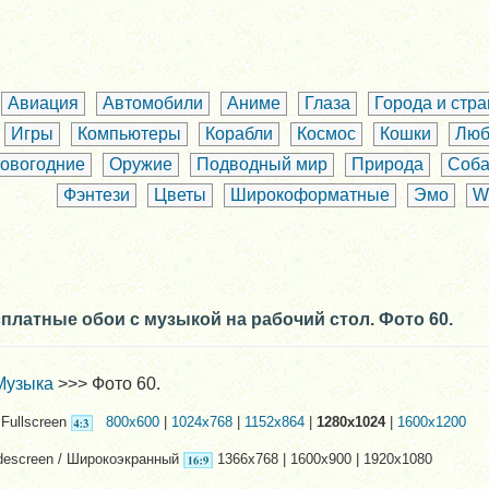
Авиация
Автомобили
Аниме
Глаза
Города и стр
Игры
Компьютеры
Корабли
Космос
Кошки
Люб
овогодние
Оружие
Подводный мир
Природа
Соба
Фэнтези
Цветы
Широкоформатные
Эмо
W
платные обои с музыкой на рабочий стол. Фото 60.
Музыка
>>> Фото 60.
Fullscreen
800x600
|
1024x768
|
1152x864
|
1280x1024
|
1600x1200
descreen / Широкоэкранный
1366x768 | 1600x900 | 1920x1080