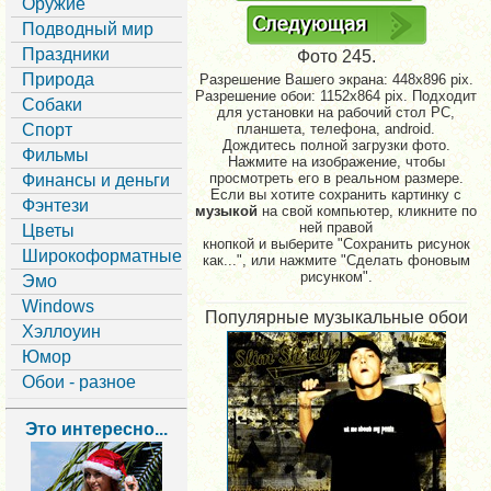
Оружие
Подводный мир
Праздники
Фото 245.
Природа
Разрешение Вашего экрана:
448x896 pix.
Разрешение обои: 1152x864 pix. Подходит
Собаки
для установки на рабочий стол PC,
Спорт
планшета, телефона, android.
Дождитесь полной загрузки фото.
Фильмы
Нажмите на изображение, чтобы
просмотреть его в реальном размере.
Финансы и деньги
Если вы хотите сохранить картинку с
Фэнтези
музыкой
на свой компьютер, кликните по
ней правой
Цветы
кнопкой и выберите "Сохранить рисунок
Широкоформатные
как...", или нажмите "Сделать фоновым
рисунком".
Эмо
Windows
Популярные музыкальные обои
Хэллоуин
Юмор
Обои - разное
Это интересно...