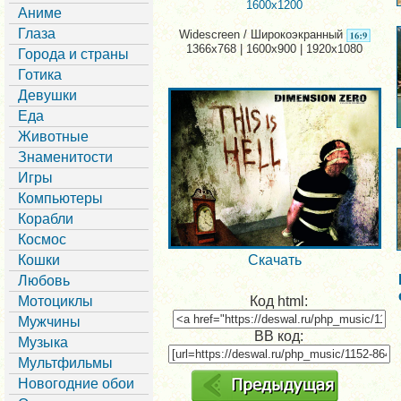
1600x1200
Аниме
Глаза
Widescreen / Широкоэкранный
1366x768 | 1600x900 | 1920x1080
Города и страны
Готика
Девушки
Еда
Животные
Знаменитости
Игры
Компьютеры
Корабли
Космос
Кошки
Скачать
Любовь
Мотоциклы
Код html:
Мужчины
BB код:
Музыка
Мультфильмы
Новогодние обои