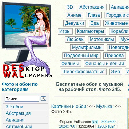
3D
Абстракция
Авиаци
Аниме
Глаза
Города и 
Девушки
Еда
Животные
Игры
Компьютеры
Корабли
Любовь
Мотоциклы
Муж
Мультфильмы
Новогод
Подводный мир
Природа
Фильмы
Финансы и деньги
Широкоформатные
Эмо
Фото и обои по
Бесплатные обои с музыкой
категориям
на рабочий стол. Фото 245.
Картинки и обои
>>>
Музыка
>>>
3D обои
Фото 245.
Абстракция
Авиация
Формат Fullscreen
800x600
|
Автомобили
1024x768
|
1152x864
|
1280x1024
|