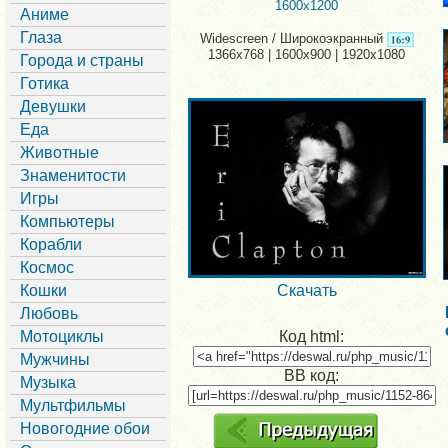
1600x1200
Аниме
Глаза
Widescreen / Широкоэкранный
1366x768 | 1600x900 | 1920x1080
Города и страны
Готика
Девушки
Еда
Животные
Знаменитости
Игры
Компьютеры
Корабли
Космос
Кошки
Скачать
Любовь
Мотоциклы
Код html:
Мужчины
BB код:
Музыка
Мультфильмы
Новогодние обои