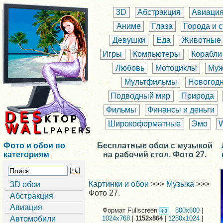
3D
Абстракция
Авиаци
Аниме
Глаза
Города и 
Девушки
Еда
Животные
Игры
Компьютеры
Корабли
Любовь
Мотоциклы
Муж
Мультфильмы
Новогод
Подводный мир
Природа
Фильмы
Финансы и деньги
Широкоформатные
Эмо
Фото и обои по
Бесплатные обои с музыкой
категориям
на рабочий стол. Фото 27.
Картинки и обои
>>>
Музыка
>>>
3D обои
Фото 27.
Абстракция
Авиация
Формат Fullscreen
800x600
|
Автомобили
1024x768
|
1152x864
|
1280x1024
|