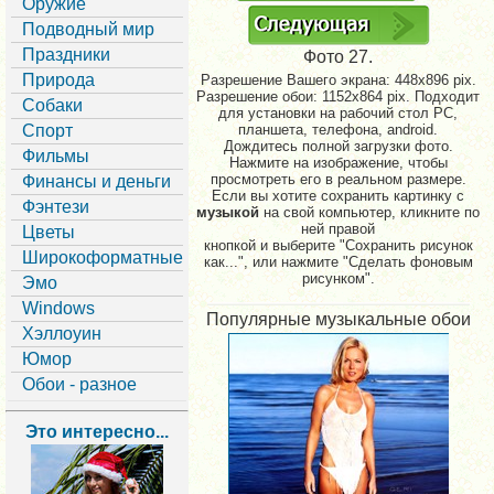
Оружие
Подводный мир
Праздники
Фото 27.
Природа
Разрешение Вашего экрана:
448x896 pix.
Разрешение обои: 1152x864 pix. Подходит
Собаки
для установки на рабочий стол PC,
Спорт
планшета, телефона, android.
Дождитесь полной загрузки фото.
Фильмы
Нажмите на изображение, чтобы
просмотреть его в реальном размере.
Финансы и деньги
Если вы хотите сохранить картинку с
Фэнтези
музыкой
на свой компьютер, кликните по
ней правой
Цветы
кнопкой и выберите "Сохранить рисунок
Широкоформатные
как...", или нажмите "Сделать фоновым
рисунком".
Эмо
Windows
Популярные музыкальные обои
Хэллоуин
Юмор
Обои - разное
Это интересно...