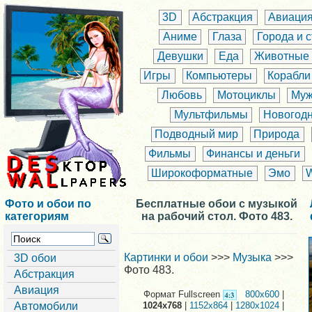
3D
Абстракция
Авиаци
Аниме
Глаза
Города и 
Девушки
Еда
Животные
Игры
Компьютеры
Корабли
Любовь
Мотоциклы
Муж
Мультфильмы
Новогод
Подводный мир
Природа
Фильмы
Финансы и деньги
Широкоформатные
Эмо
Фото и обои по
Бесплатные обои с музыкой
категориям
на рабочий стол. Фото 483.
Картинки и обои
>>>
Музыка
>>>
3D обои
Фото 483.
Абстракция
Авиация
Формат Fullscreen
800x600
|
Автомобили
1024x768
|
1152x864
|
1280x1024
|