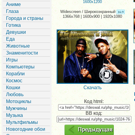
1600x1200
Аниме
Глаза
Widescreen / Широкоэкранный
1366x768 | 1600x900 | 1920x1080
Города и страны
Готика
Девушки
Еда
Животные
Знаменитости
Игры
Компьютеры
Корабли
Космос
Кошки
Скачать
Любовь
Мотоциклы
Код html:
Мужчины
BB код:
Музыка
Мультфильмы
Новогодние обои