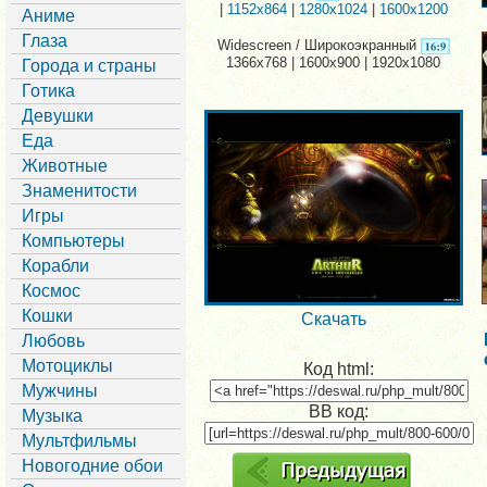
|
1152x864
|
1280x1024
|
1600x1200
Аниме
Глаза
Widescreen / Широкоэкранный
1366x768 | 1600x900 | 1920x1080
Города и страны
Готика
Девушки
Еда
Животные
Знаменитости
Игры
Компьютеры
Корабли
Космос
Кошки
Скачать
Любовь
Мотоциклы
Код html:
Мужчины
BB код:
Музыка
Мультфильмы
Новогодние обои