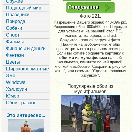
Оружие
Подводный мир
Праздники
Фото 221.
Природа
Разрешение Вашего экрана:
448x896 pix.
Разрешение обои: 800x600 pix. Подходит
Собаки
для установки на рабочий стол PC,
Спорт
планшета, телефона, android.
Дождитесь полной загрузки фото.
Фильмы
Нажмите на изображение, чтобы
Финансы и деньги
просмотреть его в реальном размере.
Если вы хотите сохранить картинку с
Фэнтези
обоями из мультфильма
на свой
Цветы
компьютер, кликните по ней правой
кнопкой и выберите "Сохранить рисунок
Широкоформатные
как...", или нажмите "Сделать фоновым
Эмо
рисунком".
Windows
Популярные обои из
Хэллоуин
мультфильмов
Юмор
Обои - разное
Это интересно...