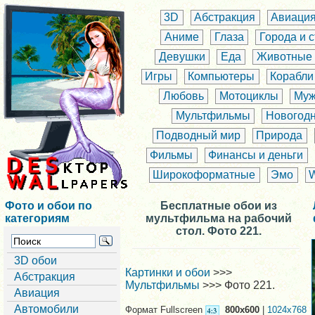
3D
Абстракция
Авиаци
Аниме
Глаза
Города и 
Девушки
Еда
Животные
Игры
Компьютеры
Корабли
Любовь
Мотоциклы
Муж
Мультфильмы
Новогод
Подводный мир
Природа
Фильмы
Финансы и деньги
Широкоформатные
Эмо
Фото и обои по
Бесплатные обои из
категориям
мультфильма на рабочий
стол. Фото 221.
3D обои
Картинки и обои
>>>
Абстракция
Мультфильмы
>>> Фото 221.
Авиация
Автомобили
Формат Fullscreen
800x600
|
1024x768