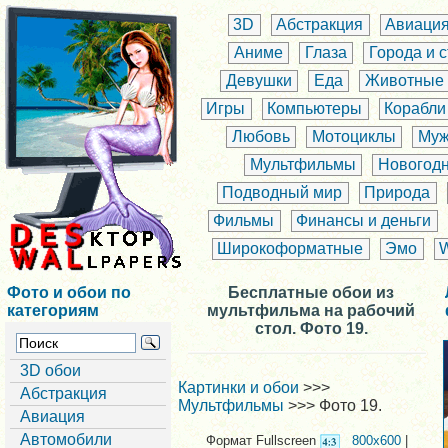
3D
Абстракция
Авиаци
Аниме
Глаза
Города и 
Девушки
Еда
Животные
Игры
Компьютеры
Корабли
Любовь
Мотоциклы
Муж
Мультфильмы
Новогод
Подводный мир
Природа
Фильмы
Финансы и деньги
Широкоформатные
Эмо
Фото и обои по
Бесплатные обои из
категориям
мультфильма на рабочий
стол. Фото 19.
3D обои
Картинки и обои
>>>
Абстракция
Мультфильмы
>>> Фото 19.
Авиация
Автомобили
Формат Fullscreen
800x600
|