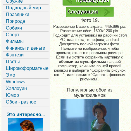
Оружие
Подводный мир
Праздники
Фото 19.
Природа
Разрешение Вашего экрана:
448x896 pix.
Собаки
Разрешение обои: 1600x1200 pix.
Спорт
Подходит для установки на рабочий стол
PC, планшета, телефона, android.
Фильмы
Дождитесь полной загрузки фото.
Финансы и деньги
Нажмите на изображение, чтобы
просмотреть его в реальном размере.
Фэнтези
Если вы хотите сохранить картинку с
Цветы
обоями из мультфильма
на свой
компьютер, кликните по ней правой
Широкоформатные
кнопкой и выберите "Сохранить рисунок
Эмо
как...", или нажмите "Сделать фоновым
рисунком".
Windows
Хэллоуин
Популярные обои из
Юмор
мультфильмов
Обои - разное
Это интересно...