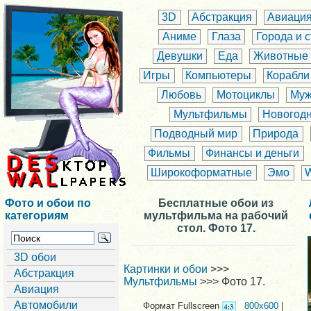
3D
Абстракция
Авиаци
Аниме
Глаза
Города и 
Девушки
Еда
Животные
Игры
Компьютеры
Корабли
Любовь
Мотоциклы
Муж
Мультфильмы
Новогод
Подводный мир
Природа
Фильмы
Финансы и деньги
Широкоформатные
Эмо
Фото и обои по
Бесплатные обои из
категориям
мультфильма на рабочий
стол. Фото 17.
3D обои
Картинки и обои
>>>
Абстракция
Мультфильмы
>>> Фото 17.
Авиация
Автомобили
Формат Fullscreen
800x600
|