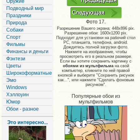
Оружие
Подводный мир
Праздники
Фото 17.
Природа
Разрешение Вашего экрана:
448x896 pix.
Собаки
Разрешение обои: 1600x1200 pix.
Спорт
Подходит для установки на рабочий стол
PC, планшета, телефона, android.
Фильмы
Дождитесь полной загрузки фото.
Финансы и деньги
Нажмите на изображение, чтобы
просмотреть его в реальном размере.
Фэнтези
Если вы хотите сохранить картинку с
Цветы
обоями из мультфильма
на свой
компьютер, кликните по ней правой
Широкоформатные
кнопкой и выберите "Сохранить рисунок
Эмо
как...", или нажмите "Сделать фоновым
рисунком".
Windows
Хэллоуин
Популярные обои из
Юмор
мультфильмов
Обои - разное
Это интересно...