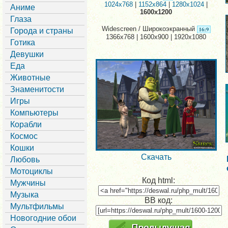
1024x768
|
1152x864
|
1280x1024
|
Аниме
1600x1200
Глаза
Widescreen / Широкоэкранный
Города и страны
1366x768 | 1600x900 | 1920x1080
Готика
Девушки
Еда
Животные
Знаменитости
Игры
Компьютеры
Корабли
Космос
Кошки
Скачать
Любовь
Мотоциклы
Код html:
Мужчины
Музыка
BB код:
Мультфильмы
Новогодние обои