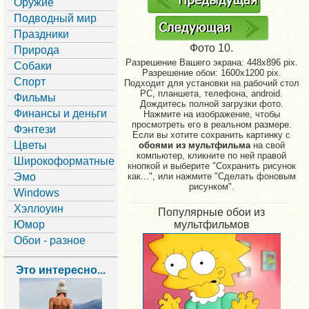
Оружие
Подводный мир
Праздники
Фото 10.
Природа
Разрешение Вашего экрана:
448x896 pix.
Собаки
Разрешение обои: 1600x1200 pix.
Спорт
Подходит для установки на рабочий стол
PC, планшета, телефона, android.
Фильмы
Дождитесь полной загрузки фото.
Финансы и деньги
Нажмите на изображение, чтобы
просмотреть его в реальном размере.
Фэнтези
Если вы хотите сохранить картинку с
Цветы
обоями из мультфильма
на свой
компьютер, кликните по ней правой
Широкоформатные
кнопкой и выберите "Сохранить рисунок
Эмо
как...", или нажмите "Сделать фоновым
рисунком".
Windows
Хэллоуин
Популярные обои из
Юмор
мультфильмов
Обои - разное
Это интересно...