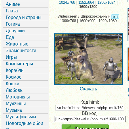
1024x768
|
1152x864
|
1280x1024
|
Аниме
1600x1200
Глаза
Widescreen / Широкоэкранный
Города и страны
1366x768 | 1600x900 | 1920x1080
Готика
Девушки
Еда
Животные
Знаменитости
Игры
Компьютеры
Корабли
Космос
Кошки
Скачать
Любовь
Мотоциклы
Код html:
Мужчины
Музыка
BB код:
Мультфильмы
Новогодние обои