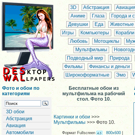
3D
Абстракция
Авиаци
Аниме
Глаза
Города и 
Девушки
Еда
Животные
Игры
Компьютеры
Корабли
Любовь
Мотоциклы
Муж
Мультфильмы
Новогод
Подводный мир
Природа
Фильмы
Финансы и деньги
Широкоформатные
Эмо
Фото и обои по
Бесплатные обои из
категориям
мультфильма на рабочий
стол. Фото 10.
3D обои
Картинки и обои
>>>
Абстракция
Мультфильмы
>>> Фото 10.
Авиация
Автомобили
Формат Fullscreen
800x600
|