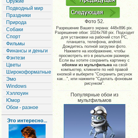
Оружие
Подводный мир
Праздники
Фото 52.
Природа
Разрешение Вашего экрана:
448x896 pix.
Собаки
Разрешение обои: 1024x768 pix. Подходит
Спорт
для установки на рабочий стол PC,
планшета, телефона, android.
Фильмы
Дождитесь полной загрузки фото.
Финансы и деньги
Нажмите на изображение, чтобы
просмотреть его в реальном размере.
Фэнтези
Если вы хотите сохранить картинку с
Цветы
обоями из мультфильма
на свой
компьютер, кликните по ней правой
Широкоформатные
кнопкой и выберите "Сохранить рисунок
Эмо
как...", или нажмите "Сделать фоновым
рисунком".
Windows
Хэллоуин
Популярные обои из
Юмор
мультфильмов
Обои - разное
Это интересно...