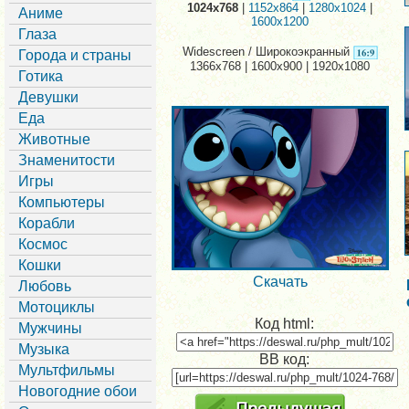
1024x768
|
1152x864
|
1280x1024
|
Аниме
1600x1200
Глаза
Widescreen / Широкоэкранный
Города и страны
1366x768 | 1600x900 | 1920x1080
Готика
Девушки
Еда
Животные
Знаменитости
Игры
Компьютеры
Корабли
Космос
Кошки
Скачать
Любовь
Мотоциклы
Код html:
Мужчины
Музыка
BB код:
Мультфильмы
Новогодние обои