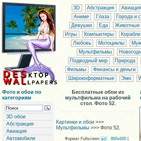
3D
Абстракция
Авиаци
Аниме
Глаза
Города и 
Девушки
Еда
Животные
Игры
Компьютеры
Корабли
Любовь
Мотоциклы
Муж
Мультфильмы
Новогод
Подводный мир
Природа
Фильмы
Финансы и деньги
Широкоформатные
Эмо
Фото и обои по
Бесплатные обои из
категориям
мультфильма на рабочий
стол. Фото 52.
3D обои
Картинки и обои
>>>
Абстракция
Мультфильмы
>>> Фото 52.
Авиация
Автомобили
Формат Fullscreen
800x600
|