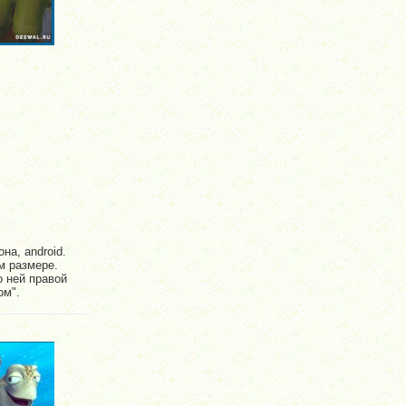
на, android.
м размере.
о ней правой
ом".