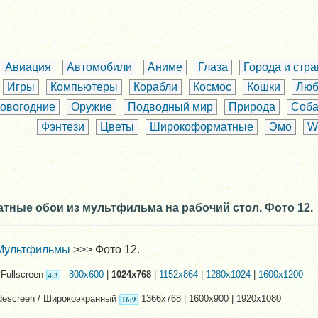
Авиация
Автомобили
Аниме
Глаза
Города и стр
Игры
Компьютеры
Корабли
Космос
Кошки
Люб
овогодние
Оружие
Подводный мир
Природа
Соба
Фэнтези
Цветы
Широкоформатные
Эмо
W
тные обои из мультфильма на рабочий стол. Фото 12.
Мультфильмы
>>> Фото 12.
Fullscreen
800x600
|
1024x768
|
1152x864
|
1280x1024
|
1600x1200
descreen / Широкоэкранный
1366x768 | 1600x900 | 1920x1080