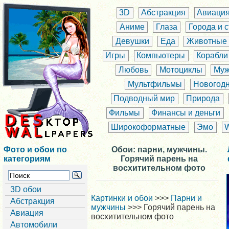
3D
Абстракция
Авиаци
Аниме
Глаза
Города и 
Девушки
Еда
Животные
Игры
Компьютеры
Корабли
Любовь
Мотоциклы
Муж
Мультфильмы
Новогод
Подводный мир
Природа
Фильмы
Финансы и деньги
Широкоформатные
Эмо
Фото и обои по
Обои: парни, мужчины.
категориям
Горячий парень на
восхитительном фото
3D обои
Картинки и обои
>>>
Парни и
Абстракция
мужчины
>>> Горячий парень на
Авиация
восхитительном фото
Автомобили