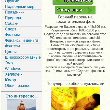
Оружие
Подводный мир
Праздники
Горячий парень на
Природа
восхитительном фото
Собаки
Разрешение Вашего экрана:
448x896 pix.
Спорт
Разрешение обои: 1600x1200 pix.
Подходит для установки на рабочий стол
Фильмы
PC, планшета, телефона, android.
Финансы и деньги
Дождитесь полной загрузки фото.
Нажмите на изображение, чтобы
Фэнтези
просмотреть его в реальном размере.
Цветы
Если вы хотите сохранить картинку
"Горячий парень на восхитительном
Широкоформатные
фото" на свой компьютер, кликните по
Эмо
ней правой
кнопкой и выберите "Сохранить рисунок
Windows
как...", или нажмите "Сделать фоновым
Хэллоуин
рисунком".
Юмор
Популярные обои с мужчинами
Обои - разное
Это интересно...