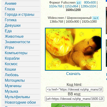
Формат Fullscreen
800x600
|
Аниме
1024x768
|
1152x864
|
1280x1024
|
Глаза
1600x1200
Города и страны
Widescreen / Широкоэкранный
Готика
1366x768 | 1600x900 | 1920x1080
Девушки
Еда
Животные
Знаменитости
Игры
Компьютеры
Корабли
Космос
Кошки
Скачать
Любовь
Мотоциклы
Код html:
Мужчины
Музыка
BB код:
Мультфильмы
Новогодние обои