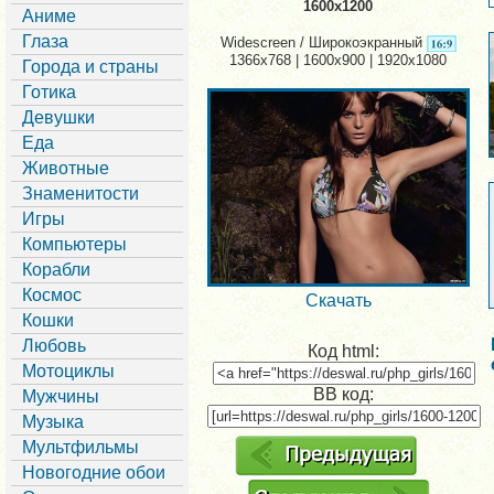
1600x1200
Аниме
Глаза
Widescreen / Широкоэкранный
1366x768 | 1600x900 | 1920x1080
Города и страны
Готика
Девушки
Еда
Животные
Знаменитости
Игры
Компьютеры
Корабли
Космос
Скачать
Кошки
Любовь
Код html:
Мотоциклы
BB код:
Мужчины
Музыка
Мультфильмы
Новогодние обои