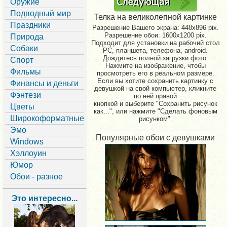
Оружие
Подводный мир
Телка на великолепной картинке
Праздники
Разрешение Вашего экрана:
448x896 pix.
Разрешение обои: 1600x1200 pix.
Природа
Подходит для установки на рабочий стол
Собаки
PC, планшета, телефона, android.
Дождитесь полной загрузки фото.
Спорт
Нажмите на изображение, чтобы
Фильмы
просмотреть его в реальном размере.
Если вы хотите сохранить картинку с
Финансы и деньги
девушкой на свой компьютер, кликните
Фэнтези
по ней правой
кнопкой и выберите "Сохранить рисунок
Цветы
как...", или нажмите "Сделать фоновым
Широкоформатные
рисунком".
Эмо
Популярные обои с девушками
Windows
Хэллоуин
Юмор
Обои - разное
Это интересно...