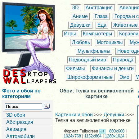
3D
Абстракция
Авиаци
Аниме
Глаза
Города и 
Девушки
Еда
Животные
Игры
Компьютеры
Корабли
Любовь
Мотоциклы
Муж
Мультфильмы
Новогод
Подводный мир
Природа
Фильмы
Финансы и деньги
Широкоформатные
Эмо
Фото и обои по
Обои: Телка на великолепной
категориям
картинке
Картинки и обои
>>>
Девушки
>>>
3D обои
Телка на великолепной картинке
Абстракция
Авиация
Формат Fullscreen
800x600
|
Автомобили
1024x768
|
1152x864
|
1280x1024
|