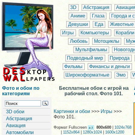
3D
Абстракция
Авиаци
Аниме
Глаза
Города и 
Девушки
Еда
Животные
Игры
Компьютеры
Корабли
Любовь
Мотоциклы
Муж
Мультфильмы
Новогод
Подводный мир
Природа
Фильмы
Финансы и деньги
Широкоформатные
Эмо
Фото и обои по
Бесплатные обои с игрой на
категориям
рабочий стол. Фото 101.
Картинки и обои
>>>
Игры
>>>
3D обои
Фото 101.
Абстракция
Авиация
Формат Fullscreen
800x600
|
1024x768
Автомобили
|
1152x864
|
1280x1024
|
1600x1200