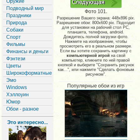
Оружие
Подводный мир
Фото 101.
Праздники
Разрешение Вашего экрана:
448x896 pix.
Природа
Разрешение обои: 800x600 pix. Подходит
для установки на рабочий стол PC,
Собаки
планшета, телефона, android.
Спорт
Дождитесь полной загрузки фото.
Нажмите на изображение, чтобы
Фильмы
просмотреть его в реальном размере.
Если вы хотите сохранить картинку с
Финансы и деньги
компьютерной игрой
на свой
Фэнтези
компьютер, кликните по ней правой
кнопкой и выберите "Сохранить рисунок
Цветы
как...", или нажмите "Сделать фоновым
Широкоформатные
рисунком".
Эмо
Популярные обои из игр
Windows
Хэллоуин
Юмор
Обои - разное
Это интересно...