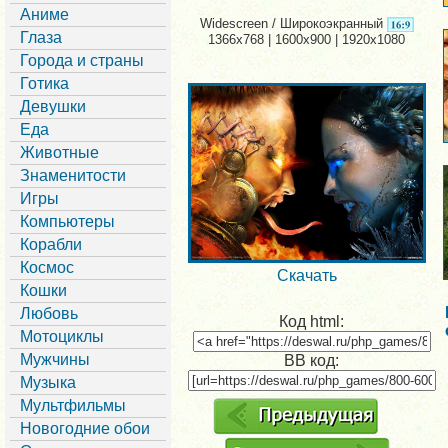
Аниме
Widescreen / Широкоэкранный
Глаза
1366x768 | 1600x900 | 1920x1080
Города и страны
Готика
Девушки
Еда
Животные
Знаменитости
Игры
Компьютеры
Корабли
Космос
Скачать
Кошки
Любовь
Код html:
Мотоциклы
Мужчины
BB код:
Музыка
Мультфильмы
Новогодние обои