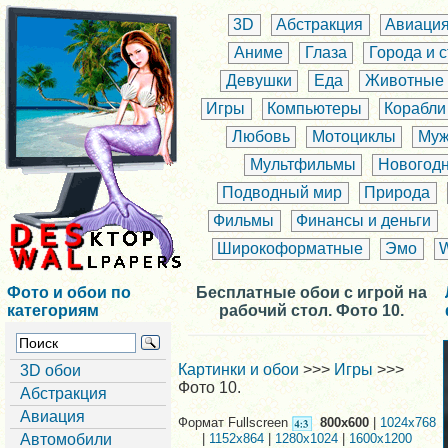
3D
Абстракция
Авиаци
Аниме
Глаза
Города и 
Девушки
Еда
Животные
Игры
Компьютеры
Корабли
Любовь
Мотоциклы
Муж
Мультфильмы
Новогод
Подводный мир
Природа
Фильмы
Финансы и деньги
Широкоформатные
Эмо
Фото и обои по
Бесплатные обои с игрой на
категориям
рабочий стол. Фото 10.
Картинки и обои
>>>
Игры
>>>
3D обои
Фото 10.
Абстракция
Авиация
Формат Fullscreen
800x600
|
1024x768
Автомобили
|
1152x864
|
1280x1024
|
1600x1200