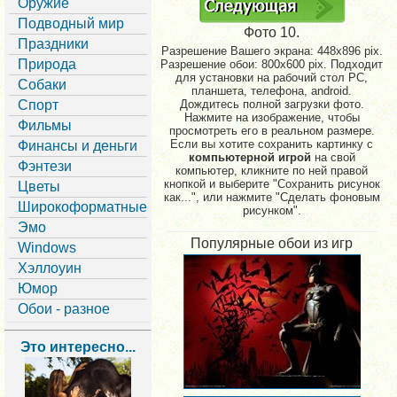
Оружие
Подводный мир
Фото 10.
Праздники
Разрешение Вашего экрана:
448x896 pix.
Природа
Разрешение обои: 800x600 pix. Подходит
для установки на рабочий стол PC,
Собаки
планшета, телефона, android.
Спорт
Дождитесь полной загрузки фото.
Нажмите на изображение, чтобы
Фильмы
просмотреть его в реальном размере.
Если вы хотите сохранить картинку с
Финансы и деньги
компьютерной игрой
на свой
Фэнтези
компьютер, кликните по ней правой
кнопкой и выберите "Сохранить рисунок
Цветы
как...", или нажмите "Сделать фоновым
Широкоформатные
рисунком".
Эмо
Популярные обои из игр
Windows
Хэллоуин
Юмор
Обои - разное
Это интересно...