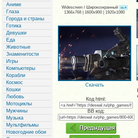
Аниме
Widescreen / Широкоэкранный
Глаза
1366x768 | 1600x900 | 1920x1080
Города и страны
Готика
Девушки
Еда
Животные
Знаменитости
Игры
Компьютеры
Корабли
Космос
Скачать
Кошки
Любовь
Код html:
Мотоциклы
Мужчины
BB код:
Музыка
Мультфильмы
Новогодние обои