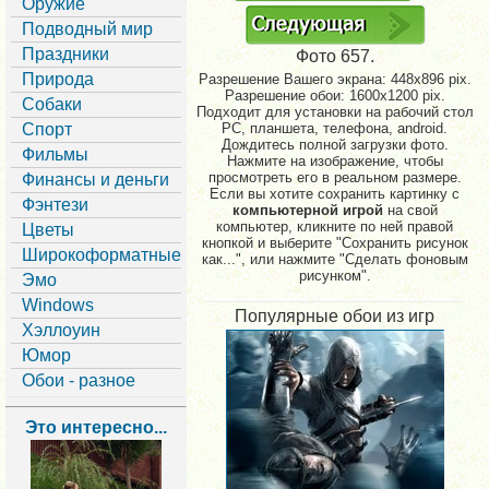
Оружие
Подводный мир
Праздники
Фото 657.
Природа
Разрешение Вашего экрана:
448x896 pix.
Разрешение обои: 1600x1200 pix.
Собаки
Подходит для установки на рабочий стол
Спорт
PC, планшета, телефона, android.
Дождитесь полной загрузки фото.
Фильмы
Нажмите на изображение, чтобы
просмотреть его в реальном размере.
Финансы и деньги
Если вы хотите сохранить картинку с
Фэнтези
компьютерной игрой
на свой
компьютер, кликните по ней правой
Цветы
кнопкой и выберите "Сохранить рисунок
Широкоформатные
как...", или нажмите "Сделать фоновым
рисунком".
Эмо
Windows
Популярные обои из игр
Хэллоуин
Юмор
Обои - разное
Это интересно...