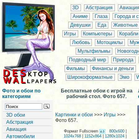
3D
Абстракция
Авиаци
Аниме
Глаза
Города и 
Девушки
Еда
Животные
Игры
Компьютеры
Корабли
Любовь
Мотоциклы
Муж
Мультфильмы
Новогод
Подводный мир
Природа
Фильмы
Финансы и деньги
Широкоформатные
Эмо
Фото и обои по
Бесплатные обои с игрой на
категориям
рабочий стол. Фото 657.
Картинки и обои
>>>
Игры
>>>
3D обои
Фото 657.
Абстракция
Авиация
Формат Fullscreen
800x600
|
Автомобили
1024x768
|
1152x864
|
1280x1024
|