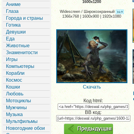
1600x1200
Аниме
Глаза
Widescreen / Широкоэкранный
1366x768 | 1600x900 | 1920x1080
Города и страны
Готика
Девушки
Еда
Животные
Знаменитости
Игры
Компьютеры
Корабли
Космос
Кошки
Скачать
Любовь
Мотоциклы
Код html:
Мужчины
BB код:
Музыка
Мультфильмы
Новогодние обои