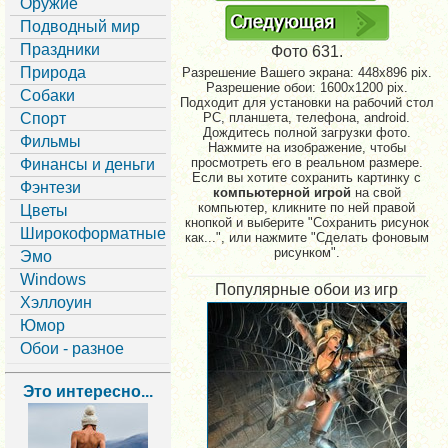
Оружие
Подводный мир
Праздники
Фото 631.
Природа
Разрешение Вашего экрана:
448x896 pix.
Разрешение обои: 1600x1200 pix.
Собаки
Подходит для установки на рабочий стол
Спорт
PC, планшета, телефона, android.
Дождитесь полной загрузки фото.
Фильмы
Нажмите на изображение, чтобы
просмотреть его в реальном размере.
Финансы и деньги
Если вы хотите сохранить картинку с
Фэнтези
компьютерной игрой
на свой
компьютер, кликните по ней правой
Цветы
кнопкой и выберите "Сохранить рисунок
Широкоформатные
как...", или нажмите "Сделать фоновым
рисунком".
Эмо
Windows
Популярные обои из игр
Хэллоуин
Юмор
Обои - разное
Это интересно...