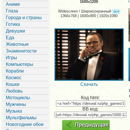
1600x1200
Аниме
Глаза
Widescreen / Широкоэкранный
1366x768 | 1600x900 | 1920x1080
Города и страны
Готика
Девушки
Еда
Животные
Знаменитости
Игры
Компьютеры
Корабли
Космос
Кошки
Скачать
Любовь
Мотоциклы
Код html:
Мужчины
BB код:
Музыка
Мультфильмы
Новогодние обои