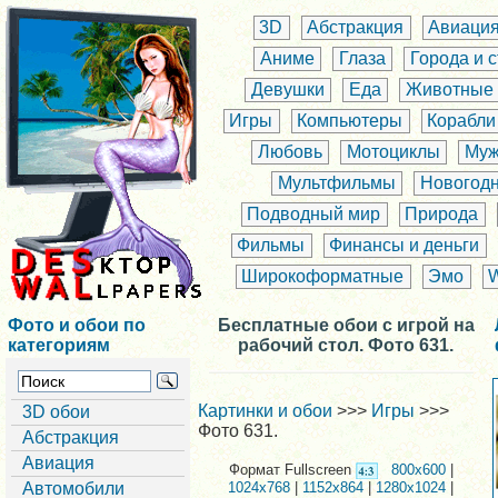
3D
Абстракция
Авиаци
Аниме
Глаза
Города и 
Девушки
Еда
Животные
Игры
Компьютеры
Корабли
Любовь
Мотоциклы
Муж
Мультфильмы
Новогод
Подводный мир
Природа
Фильмы
Финансы и деньги
Широкоформатные
Эмо
Фото и обои по
Бесплатные обои с игрой на
категориям
рабочий стол. Фото 631.
Картинки и обои
>>>
Игры
>>>
3D обои
Фото 631.
Абстракция
Авиация
Формат Fullscreen
800x600
|
Автомобили
1024x768
|
1152x864
|
1280x1024
|