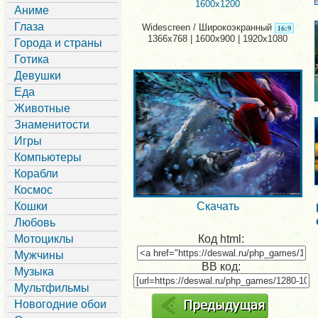
1600x1200
Аниме
Глаза
Widescreen / Широкоэкранный
1366x768 | 1600x900 | 1920x1080
Города и страны
Готика
Девушки
Еда
Животные
Знаменитости
Игры
Компьютеры
Корабли
Космос
Кошки
Скачать
Любовь
Мотоциклы
Код html:
Мужчины
BB код:
Музыка
Мультфильмы
Новогодние обои