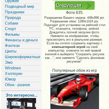
Оружие
Подводный мир
Праздники
Фото 635.
Природа
Разрешение Вашего экрана:
448x896 pix.
Разрешение обои: 1280x1024 pix.
Собаки
Подходит для установки на рабочий стол
Спорт
PC, планшета, телефона, android.
Дождитесь полной загрузки фото.
Фильмы
Нажмите на изображение, чтобы
просмотреть его в реальном размере.
Финансы и деньги
Если вы хотите сохранить картинку с
Фэнтези
компьютерной игрой
на свой
компьютер, кликните по ней правой
Цветы
кнопкой и выберите "Сохранить рисунок
Широкоформатные
как...", или нажмите "Сделать фоновым
рисунком".
Эмо
Windows
Популярные обои из игр
Хэллоуин
Юмор
Обои - разное
Это интересно...