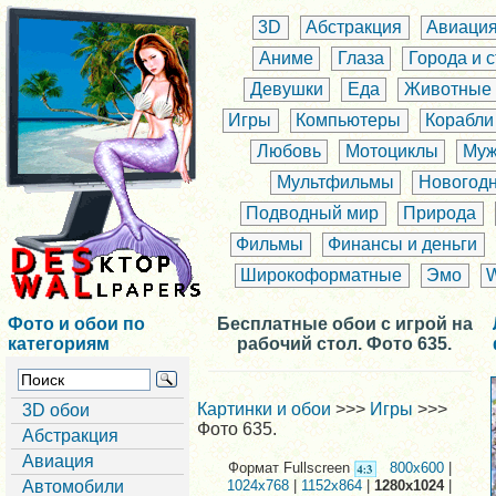
3D
Абстракция
Авиаци
Аниме
Глаза
Города и 
Девушки
Еда
Животные
Игры
Компьютеры
Корабли
Любовь
Мотоциклы
Муж
Мультфильмы
Новогод
Подводный мир
Природа
Фильмы
Финансы и деньги
Широкоформатные
Эмо
Фото и обои по
Бесплатные обои с игрой на
категориям
рабочий стол. Фото 635.
Картинки и обои
>>>
Игры
>>>
3D обои
Фото 635.
Абстракция
Авиация
Формат Fullscreen
800x600
|
Автомобили
1024x768
|
1152x864
|
1280x1024
|