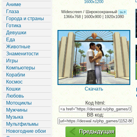
1600x1200
Аниме
Глаза
Widescreen / Широкоэкранный
1366x768 | 1600x900 | 1920x1080
Города и страны
Готика
Девушки
Еда
Животные
Знаменитости
Игры
Компьютеры
Корабли
Космос
Кошки
Скачать
Любовь
Мотоциклы
Код html:
Мужчины
BB код:
Музыка
Мультфильмы
Новогодние обои