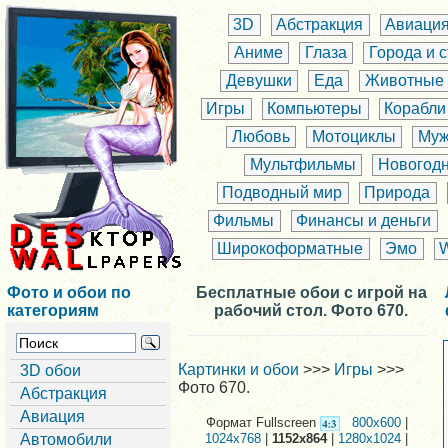
3D
Абстракция
Авиаци
Аниме
Глаза
Города и 
Девушки
Еда
Животные
Игры
Компьютеры
Корабли
Любовь
Мотоциклы
Муж
Мультфильмы
Новогод
Подводный мир
Природа
Фильмы
Финансы и деньги
Широкоформатные
Эмо
Фото и обои по
Бесплатные обои с игрой на
категориям
рабочий стол. Фото 670.
Картинки и обои
>>>
Игры
>>>
3D обои
Фото 670.
Абстракция
Авиация
Формат Fullscreen
800x600
|
Автомобили
1024x768
|
1152x864
|
1280x1024
|