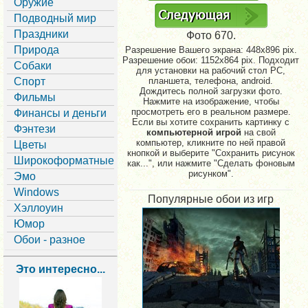
Оружие
Подводный мир
Праздники
Фото 670.
Природа
Разрешение Вашего экрана:
448x896 pix.
Разрешение обои: 1152x864 pix. Подходит
Собаки
для установки на рабочий стол PC,
Спорт
планшета, телефона, android.
Дождитесь полной загрузки фото.
Фильмы
Нажмите на изображение, чтобы
просмотреть его в реальном размере.
Финансы и деньги
Если вы хотите сохранить картинку с
Фэнтези
компьютерной игрой
на свой
компьютер, кликните по ней правой
Цветы
кнопкой и выберите "Сохранить рисунок
Широкоформатные
как...", или нажмите "Сделать фоновым
рисунком".
Эмо
Windows
Популярные обои из игр
Хэллоуин
Юмор
Обои - разное
Это интересно...