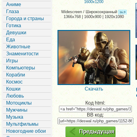
1600x1200
Аниме
Глаза
Widescreen / Широкоэкранный
1366x768 | 1600x900 | 1920x1080
Города и страны
Готика
Девушки
Еда
Животные
Знаменитости
Игры
Компьютеры
Корабли
Космос
Кошки
Скачать
Любовь
Мотоциклы
Код html:
Мужчины
BB код:
Музыка
Мультфильмы
Новогодние обои