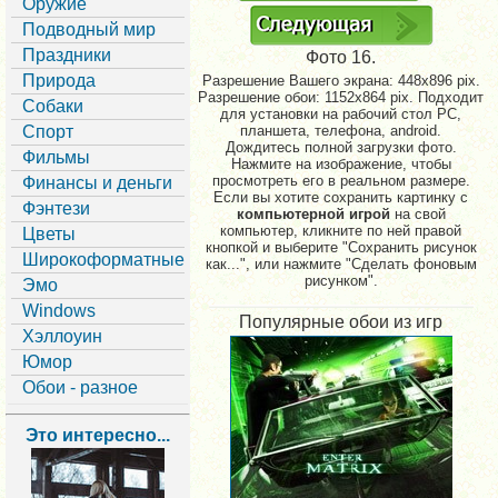
Оружие
Подводный мир
Праздники
Фото 16.
Природа
Разрешение Вашего экрана:
448x896 pix.
Разрешение обои: 1152x864 pix. Подходит
Собаки
для установки на рабочий стол PC,
Спорт
планшета, телефона, android.
Дождитесь полной загрузки фото.
Фильмы
Нажмите на изображение, чтобы
просмотреть его в реальном размере.
Финансы и деньги
Если вы хотите сохранить картинку с
Фэнтези
компьютерной игрой
на свой
компьютер, кликните по ней правой
Цветы
кнопкой и выберите "Сохранить рисунок
Широкоформатные
как...", или нажмите "Сделать фоновым
рисунком".
Эмо
Windows
Популярные обои из игр
Хэллоуин
Юмор
Обои - разное
Это интересно...