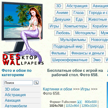
3D
Абстракция
Авиаци
Аниме
Глаза
Города и 
Девушки
Еда
Животные
Игры
Компьютеры
Корабли
Любовь
Мотоциклы
Муж
Мультфильмы
Новогод
Подводный мир
Природа
Фильмы
Финансы и деньги
Широкоформатные
Эмо
Фото и обои по
Бесплатные обои с игрой на
категориям
рабочий стол. Фото 658.
Картинки и обои
>>>
Игры
>>>
3D обои
Фото 658.
Абстракция
Авиация
Формат Fullscreen
800x600
|
Автомобили
1024x768
|
1152x864
|
1280x1024
|