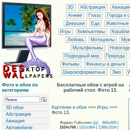
3D
Абстракция
Авиаци
Аниме
Глаза
Города и 
Девушки
Еда
Животные
Игры
Компьютеры
Корабли
Любовь
Мотоциклы
Муж
Мультфильмы
Новогод
Подводный мир
Природа
Фильмы
Финансы и деньги
Широкоформатные
Эмо
Фото и обои по
Бесплатные обои с игрой на
категориям
рабочий стол. Фото 13.
Картинки и обои
>>>
Игры
>>>
3D обои
Фото 13.
Абстракция
Авиация
Формат Fullscreen
800x600
|
Автомобили
1024x768
|
1152x864
|
1280x1024
|