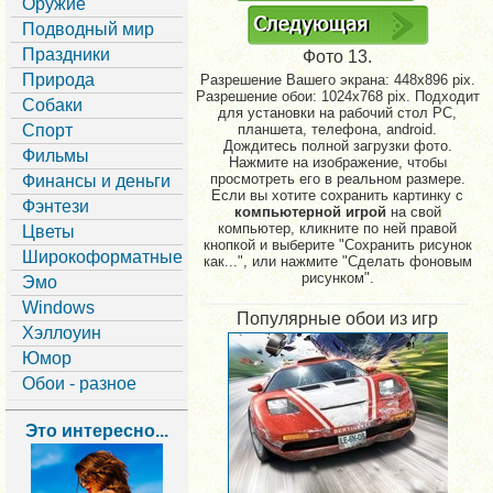
Оружие
Подводный мир
Праздники
Фото 13.
Природа
Разрешение Вашего экрана:
448x896 pix.
Разрешение обои: 1024x768 pix. Подходит
Собаки
для установки на рабочий стол PC,
Спорт
планшета, телефона, android.
Дождитесь полной загрузки фото.
Фильмы
Нажмите на изображение, чтобы
просмотреть его в реальном размере.
Финансы и деньги
Если вы хотите сохранить картинку с
Фэнтези
компьютерной игрой
на свой
компьютер, кликните по ней правой
Цветы
кнопкой и выберите "Сохранить рисунок
Широкоформатные
как...", или нажмите "Сделать фоновым
рисунком".
Эмо
Windows
Популярные обои из игр
Хэллоуин
Юмор
Обои - разное
Это интересно...