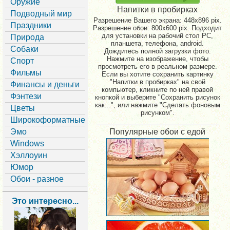
Оружие
Напитки в пробирках
Подводный мир
Разрешение Вашего экрана:
448x896 pix.
Праздники
Разрешение обои: 800x600 pix. Подходит
для установки на рабочий стол PC,
Природа
планшета, телефона, android.
Собаки
Дождитесь полной загрузки фото.
Нажмите на изображение, чтобы
Спорт
просмотреть его в реальном размере.
Фильмы
Если вы хотите сохранить картинку
"Напитки в пробирках" на свой
Финансы и деньги
компьютер, кликните по ней правой
Фэнтези
кнопкой и выберите "Сохранить рисунок
как...", или нажмите "Сделать фоновым
Цветы
рисунком".
Широкоформатные
Эмо
Популярные обои с едой
Windows
Хэллоуин
Юмор
Обои - разное
Это интересно...