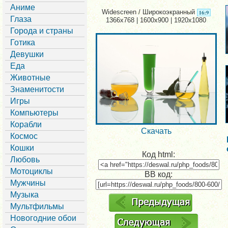
Аниме
Widescreen / Широкоэкранный
Глаза
1366x768 | 1600x900 | 1920x1080
Города и страны
Готика
Девушки
Еда
Животные
Знаменитости
Игры
Компьютеры
Корабли
Скачать
Космос
Кошки
Код html:
Любовь
Мотоциклы
BB код:
Мужчины
Музыка
Мультфильмы
Новогодние обои