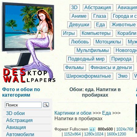
3D
Абстракция
Авиаци
Аниме
Глаза
Города и 
Девушки
Еда
Животные
Игры
Компьютеры
Корабли
Любовь
Мотоциклы
Муж
Мультфильмы
Новогод
Подводный мир
Природа
Фильмы
Финансы и деньги
Широкоформатные
Эмо
Фото и обои по
Обои: еда. Напитки в
категориям
пробирках
Картинки и обои
>>>
Еда
>>>
3D обои
Напитки в пробирках
Абстракция
Авиация
Формат Fullscreen
800x600
|
1024x768
Автомобили
|
1152x864
|
1280x1024
|
1600x1200