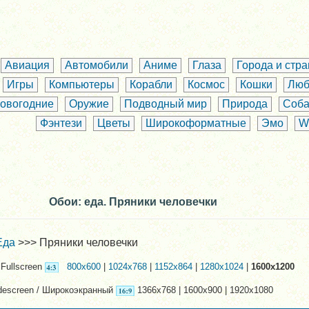
Авиация
Автомобили
Аниме
Глаза
Города и стр
Игры
Компьютеры
Корабли
Космос
Кошки
Люб
овогодние
Оружие
Подводный мир
Природа
Соба
Фэнтези
Цветы
Широкоформатные
Эмо
W
Обои: еда. Пряники человечки
Еда
>>> Пряники человечки
Fullscreen
800x600
|
1024x768
|
1152x864
|
1280x1024
|
1600x1200
descreen / Широкоэкранный
1366x768 | 1600x900 | 1920x1080