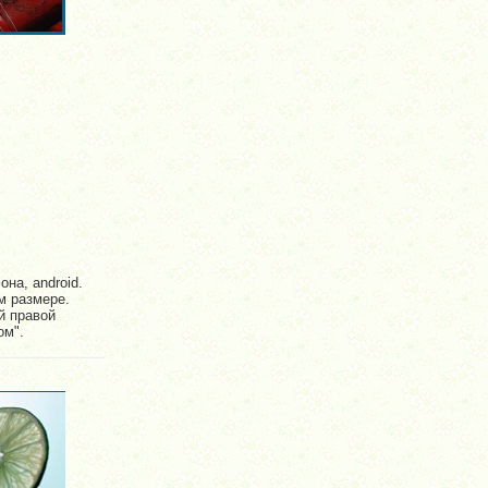
на, android.
м размере.
й правой
ом".