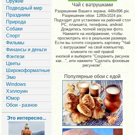
Оружие
Чай с ватрушками
Подводный мир
Разрешение Вашего экрана:
448x896 pix.
Праздники
Разрешение обои: 1280x1024 pix.
Подходит для установки на рабочий стол
Природа
PC, планшета, телефона, android.
Собаки
Дождитесь полной загрузки фото.
Нажмите на изображение, чтобы
Спорт
просмотреть его в реальном размере.
Фильмы
Если вы хотите сохранить картинку "Чай
с ватрушками" на свой компьютер,
Финансы и деньги
кликните по ней правой
Фэнтези
кнопкой и выберите "Сохранить рисунок
как...", или нажмите "Сделать фоновым
Цветы
рисунком".
Широкоформатные
Популярные обои с едой
Эмо
Windows
Хэллоуин
Юмор
Обои - разное
Это интересно...