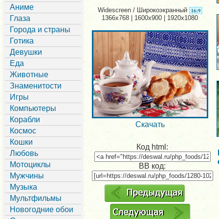
Аниме
Widescreen / Широкоэкранный
Глаза
1366x768 | 1600x900 | 1920x1080
Города и страны
Готика
Девушки
Еда
Животные
Знаменитости
Игры
Компьютеры
Корабли
Скачать
Космос
Кошки
Код html:
Любовь
Мотоциклы
BB код:
Мужчины
Музыка
Мультфильмы
Новогодние обои