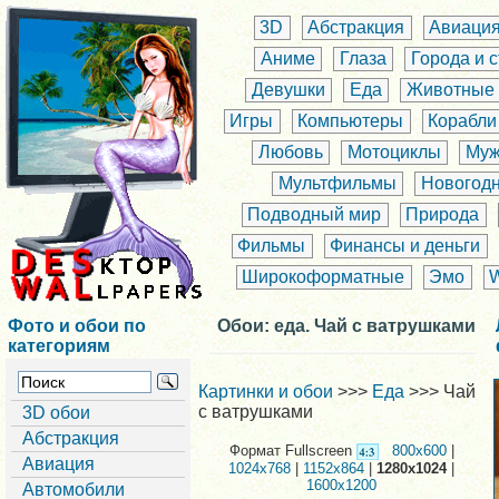
3D
Абстракция
Авиаци
Аниме
Глаза
Города и 
Девушки
Еда
Животные
Игры
Компьютеры
Корабли
Любовь
Мотоциклы
Муж
Мультфильмы
Новогод
Подводный мир
Природа
Фильмы
Финансы и деньги
Широкоформатные
Эмо
Фото и обои по
Обои: еда. Чай с ватрушками
категориям
Картинки и обои
>>>
Еда
>>> Чай
с ватрушками
3D обои
Абстракция
Формат Fullscreen
800x600
|
Авиация
1024x768
|
1152x864
|
1280x1024
|
1600x1200
Автомобили