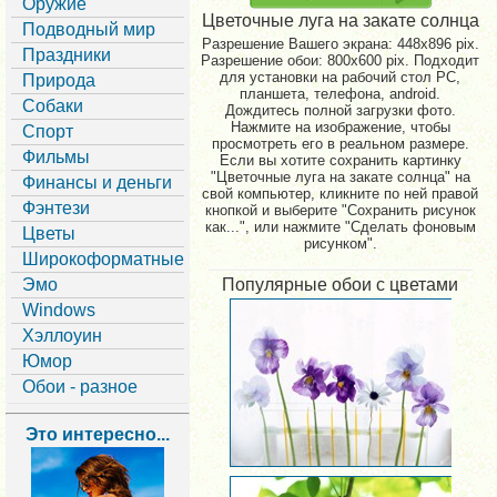
Оружие
Цветочные луга на закате солнца
Подводный мир
Разрешение Вашего экрана:
448x896 pix.
Праздники
Разрешение обои: 800x600 pix. Подходит
для установки на рабочий стол PC,
Природа
планшета, телефона, android.
Собаки
Дождитесь полной загрузки фото.
Нажмите на изображение, чтобы
Спорт
просмотреть его в реальном размере.
Фильмы
Если вы хотите сохранить картинку
"Цветочные луга на закате солнца" на
Финансы и деньги
свой компьютер, кликните по ней правой
Фэнтези
кнопкой и выберите "Сохранить рисунок
как...", или нажмите "Сделать фоновым
Цветы
рисунком".
Широкоформатные
Эмо
Популярные обои с цветами
Windows
Хэллоуин
Юмор
Обои - разное
Это интересно...