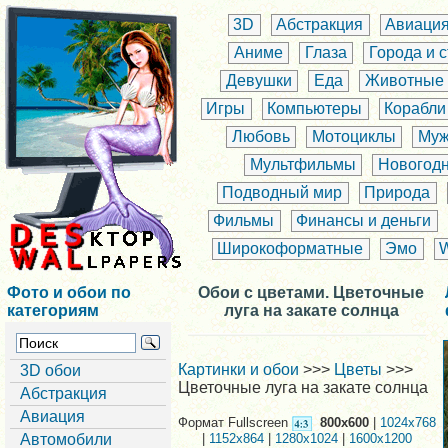
3D
Абстракция
Авиаци
Аниме
Глаза
Города и 
Девушки
Еда
Животные
Игры
Компьютеры
Корабли
Любовь
Мотоциклы
Муж
Мультфильмы
Новогод
Подводный мир
Природа
Фильмы
Финансы и деньги
Широкоформатные
Эмо
Фото и обои по
Обои с цветами. Цветочные
категориям
луга на закате солнца
Картинки и обои
>>>
Цветы
>>>
3D обои
Цветочные луга на закате солнца
Абстракция
Авиация
Формат Fullscreen
800x600
|
1024x768
Автомобили
|
1152x864
|
1280x1024
|
1600x1200