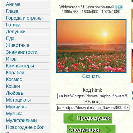
Аниме
Widescreen / Широкоэкранный
Глаза
1366x768 | 1600x900 | 1920x1080
Города и страны
Готика
Девушки
Еда
Животные
Знаменитости
Игры
Компьютеры
Корабли
Скачать
Космос
Кошки
Код html:
Любовь
Мотоциклы
BB код:
Мужчины
Музыка
Мультфильмы
Новогодние обои