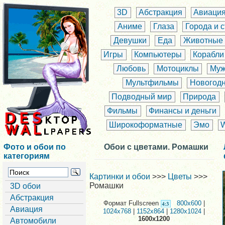
3D
Абстракция
Авиаци
Аниме
Глаза
Города и 
Девушки
Еда
Животные
Игры
Компьютеры
Корабли
Любовь
Мотоциклы
Муж
Мультфильмы
Новогод
Подводный мир
Природа
Фильмы
Финансы и деньги
Широкоформатные
Эмо
Фото и обои по
Обои с цветами. Ромашки
категориям
Картинки и обои
>>>
Цветы
>>>
Ромашки
3D обои
Абстракция
Формат Fullscreen
800x600
|
Авиация
1024x768
|
1152x864
|
1280x1024
|
1600x1200
Автомобили