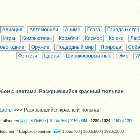
Авиация
Автомобили
Аниме
Глаза
Города и стр
Игры
Компьютеры
Корабли
Космос
Кошки
Люб
овогодние
Оружие
Подводный мир
Природа
Соба
Фэнтези
Цветы
Широкоформатные
Эмо
W
бои с цветами. Раскрывшийся красный тюльпан
Цветы
>>> Раскрывшийся красный тюльпан
Fullscreen
800x600
|
1024x768
|
1152x864
|
1280x1024
|
1600x1200
descreen / Широкоэкранный
1366x768 | 1600x900 | 1920x1080