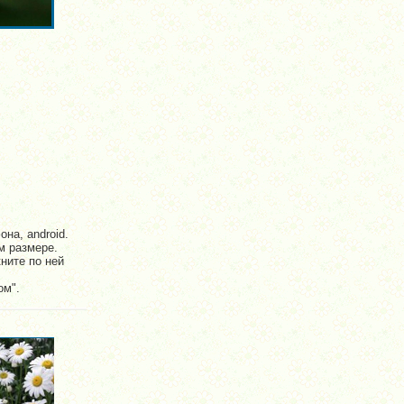
на, android.
м размере.
ните по ней
ом".