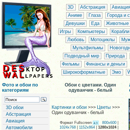
3D
Абстракция
Авиаци
Аниме
Глаза
Города и 
Девушки
Еда
Животные
Игры
Компьютеры
Корабли
Любовь
Мотоциклы
Муж
Мультфильмы
Новогод
Подводный мир
Природа
Фильмы
Финансы и деньги
Широкоформатные
Эмо
Фото и обои по
Обои с цветами. Один
категориям
одуванчик - белый
Картинки и обои
>>>
Цветы
>>>
3D обои
Один одуванчик - белый
Абстракция
Авиация
Формат Fullscreen
800x600
|
Автомобили
1024x768
|
1152x864
|
1280x1024
|