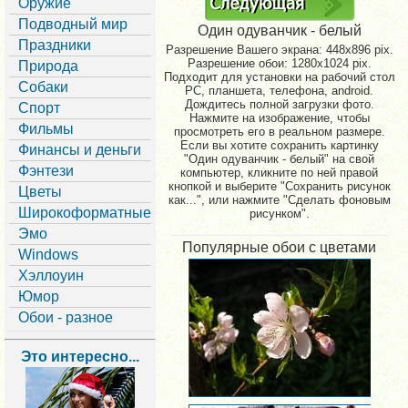
Оружие
Подводный мир
Один одуванчик - белый
Праздники
Разрешение Вашего экрана:
448x896 pix.
Разрешение обои: 1280x1024 pix.
Природа
Подходит для установки на рабочий стол
Собаки
PC, планшета, телефона, android.
Дождитесь полной загрузки фото.
Спорт
Нажмите на изображение, чтобы
Фильмы
просмотреть его в реальном размере.
Если вы хотите сохранить картинку
Финансы и деньги
"Один одуванчик - белый" на свой
Фэнтези
компьютер, кликните по ней правой
кнопкой и выберите "Сохранить рисунок
Цветы
как...", или нажмите "Сделать фоновым
Широкоформатные
рисунком".
Эмо
Популярные обои с цветами
Windows
Хэллоуин
Юмор
Обои - разное
Это интересно...