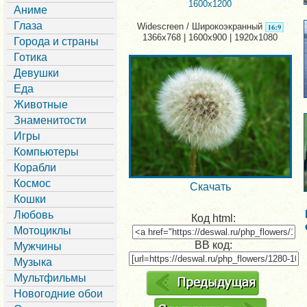
1600x1200
Аниме
Глаза
Widescreen / Широкоэкранный
1366x768 | 1600x900 | 1920x1080
Города и страны
Готика
Девушки
Еда
Животные
Знаменитости
Игры
Компьютеры
Корабли
Космос
Скачать
Кошки
Любовь
Код html:
Мотоциклы
BB код:
Мужчины
Музыка
Мультфильмы
Новогодние обои