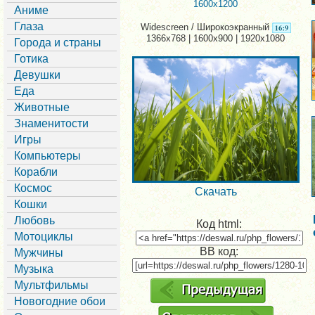
1600x1200
Аниме
Глаза
Widescreen / Широкоэкранный
1366x768 | 1600x900 | 1920x1080
Города и страны
Готика
Девушки
Еда
Животные
Знаменитости
Игры
Компьютеры
Корабли
Космос
Скачать
Кошки
Любовь
Код html:
Мотоциклы
BB код:
Мужчины
Музыка
Мультфильмы
Новогодние обои