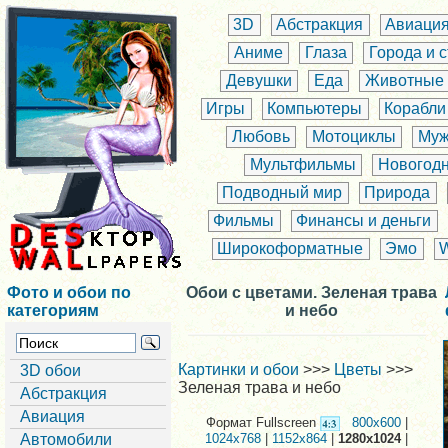
3D
Абстракция
Авиаци
Аниме
Глаза
Города и 
Девушки
Еда
Животные
Игры
Компьютеры
Корабли
Любовь
Мотоциклы
Муж
Мультфильмы
Новогод
Подводный мир
Природа
Фильмы
Финансы и деньги
Широкоформатные
Эмо
Фото и обои по
Обои с цветами. Зеленая трава
категориям
и небо
Картинки и обои
>>>
Цветы
>>>
3D обои
Зеленая трава и небо
Абстракция
Авиация
Формат Fullscreen
800x600
|
Автомобили
1024x768
|
1152x864
|
1280x1024
|