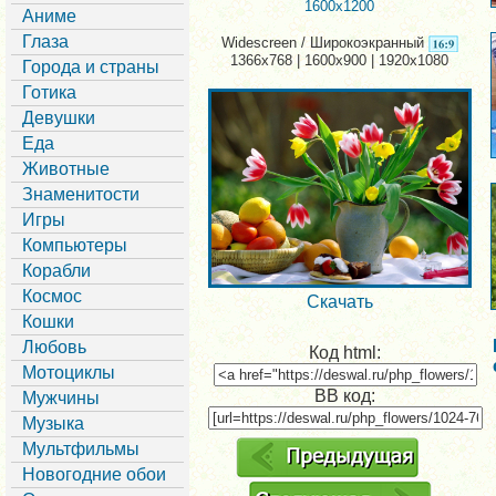
1600x1200
Аниме
Глаза
Widescreen / Широкоэкранный
1366x768 | 1600x900 | 1920x1080
Города и страны
Готика
Девушки
Еда
Животные
Знаменитости
Игры
Компьютеры
Корабли
Космос
Скачать
Кошки
Любовь
Код html:
Мотоциклы
BB код:
Мужчины
Музыка
Мультфильмы
Новогодние обои