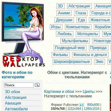
3D
Абстракция
Авиаци
Аниме
Глаза
Города и 
Девушки
Еда
Животные
Игры
Компьютеры
Корабли
Любовь
Мотоциклы
Муж
Мультфильмы
Новогод
Подводный мир
Природа
Фильмы
Финансы и деньги
Широкоформатные
Эмо
Фото и обои по
Обои с цветами. Натюрморт с
категориям
тюльпанами
Картинки и обои
>>>
Цветы
>>>
3D обои
Натюрморт с тюльпанами
Абстракция
Авиация
Формат Fullscreen
800x600
|
Автомобили
1024x768
|
1152x864
|
1280x1024
|