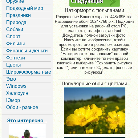
Оружие
Подводный мир
Натюрморт с тюльпанами
Праздники
Разрешение Вашего экрана:
448x896 pix.
Разрешение обои: 1024x768 pix. Подходит
Природа
для установки на рабочий стол PC,
Собаки
планшета, телефона, android.
Дождитесь полной загрузки фото.
Спорт
Нажмите на изображение, чтобы
Фильмы
просмотреть его в реальном размере.
Если вы хотите сохранить картинку
Финансы и деньги
"Натюрморт с тюльпанами" на свой
Фэнтези
компьютер, кликните по ней правой
кнопкой и выберите "Сохранить рисунок
Цветы
как...", или нажмите "Сделать фоновым
Широкоформатные
рисунком".
Эмо
Популярные обои с цветами
Windows
Хэллоуин
Юмор
Обои - разное
Это интересно...