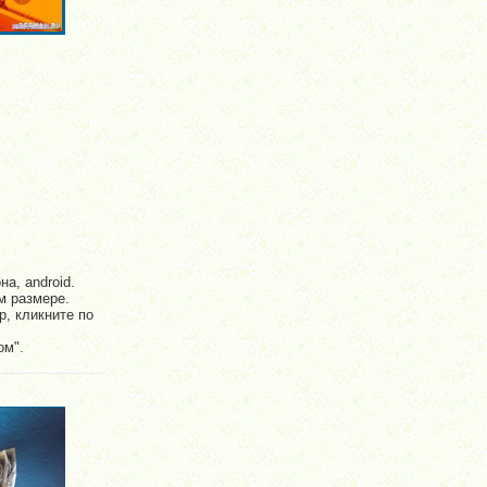
а, android.
м размере.
р, кликните по
ом".