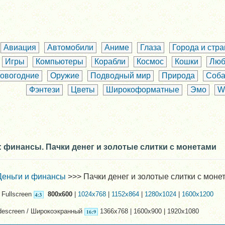
Авиация
Автомобили
Аниме
Глаза
Города и стр
Игры
Компьютеры
Корабли
Космос
Кошки
Люб
овогодние
Оружие
Подводный мир
Природа
Соба
Фэнтези
Цветы
Широкоформатные
Эмо
W
 финансы. Пачки денег и золотые слитки с монетами
Деньги и финансы
>>> Пачки денег и золотые слитки с моне
Fullscreen
800x600
|
1024x768
|
1152x864
|
1280x1024
|
1600x1200
descreen / Широкоэкранный
1366x768 | 1600x900 | 1920x1080