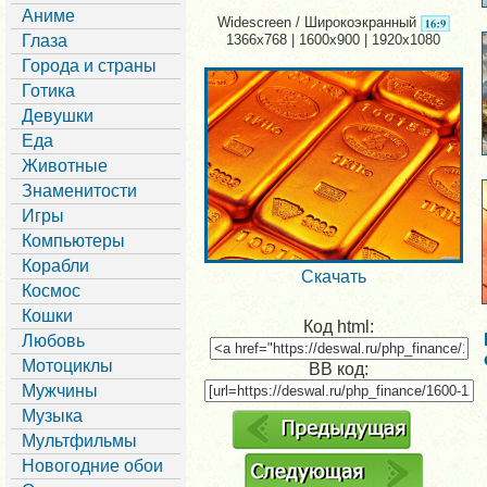
Аниме
Widescreen / Широкоэкранный
Глаза
1366x768 | 1600x900 | 1920x1080
Города и страны
Готика
Девушки
Еда
Животные
Знаменитости
Игры
Компьютеры
Корабли
Скачать
Космос
Кошки
Код html:
Любовь
Мотоциклы
BB код:
Мужчины
Музыка
Мультфильмы
Новогодние обои