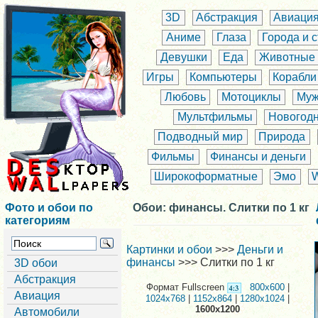
3D
Абстракция
Авиаци
Аниме
Глаза
Города и 
Девушки
Еда
Животные
Игры
Компьютеры
Корабли
Любовь
Мотоциклы
Муж
Мультфильмы
Новогод
Подводный мир
Природа
Фильмы
Финансы и деньги
Широкоформатные
Эмо
Фото и обои по
Обои: финансы. Слитки по 1 кг
категориям
Картинки и обои
>>>
Деньги и
финансы
>>> Слитки по 1 кг
3D обои
Абстракция
Формат Fullscreen
800x600
|
Авиация
1024x768
|
1152x864
|
1280x1024
|
1600x1200
Автомобили