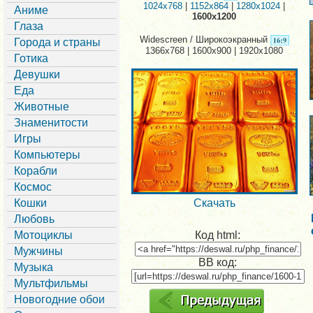
1024x768
|
1152x864
|
1280x1024
|
Аниме
1600x1200
Глаза
Widescreen / Широкоэкранный
Города и страны
1366x768 | 1600x900 | 1920x1080
Готика
Девушки
Еда
Животные
Знаменитости
Игры
Компьютеры
Корабли
Космос
Кошки
Скачать
Любовь
Мотоциклы
Код html:
Мужчины
BB код:
Музыка
Мультфильмы
Новогодние обои