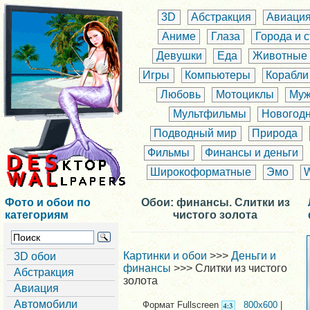
3D
Абстракция
Авиаци
Аниме
Глаза
Города и 
Девушки
Еда
Животные
Игры
Компьютеры
Корабли
Любовь
Мотоциклы
Муж
Мультфильмы
Новогод
Подводный мир
Природа
Фильмы
Финансы и деньги
Широкоформатные
Эмо
Фото и обои по
Обои: финансы. Слитки из
категориям
чистого золота
Картинки и обои
>>>
Деньги и
3D обои
финансы
>>> Слитки из чистого
Абстракция
золота
Авиация
Автомобили
Формат Fullscreen
800x600
|