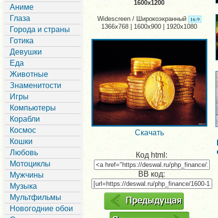
1600x1200
Аниме
Глаза
Widescreen / Широкоэкранный
1366x768 | 1600x900 | 1920x1080
Города и страны
Готика
Девушки
Еда
Животные
Знаменитости
Игры
Компьютеры
Корабли
Космос
Скачать
Кошки
Любовь
Код html:
Мотоциклы
BB код:
Мужчины
Музыка
Мультфильмы
Новогодние обои