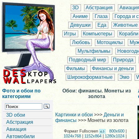
3D
Абстракция
Авиаци
Аниме
Глаза
Города и 
Девушки
Еда
Животные
Игры
Компьютеры
Корабли
Любовь
Мотоциклы
Муж
Мультфильмы
Новогод
Подводный мир
Природа
Фильмы
Финансы и деньги
Широкоформатные
Эмо
Фото и обои по
Обои: финансы. Монеты из
категориям
золота
Картинки и обои
>>>
Деньги и
3D обои
финансы
>>> Монеты из золота
Абстракция
Авиация
Формат Fullscreen
800x600
|
Автомобили
1024x768
|
1152x864
|
1280x1024
|