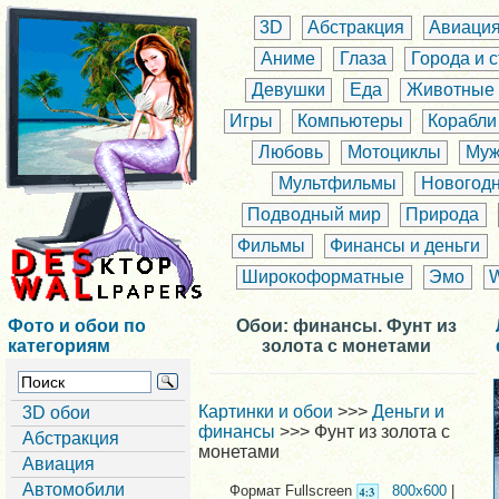
3D
Абстракция
Авиаци
Аниме
Глаза
Города и 
Девушки
Еда
Животные
Игры
Компьютеры
Корабли
Любовь
Мотоциклы
Муж
Мультфильмы
Новогод
Подводный мир
Природа
Фильмы
Финансы и деньги
Широкоформатные
Эмо
Фото и обои по
Обои: финансы. Фунт из
категориям
золота с монетами
Картинки и обои
>>>
Деньги и
3D обои
финансы
>>> Фунт из золота с
Абстракция
монетами
Авиация
Автомобили
Формат Fullscreen
800x600
|