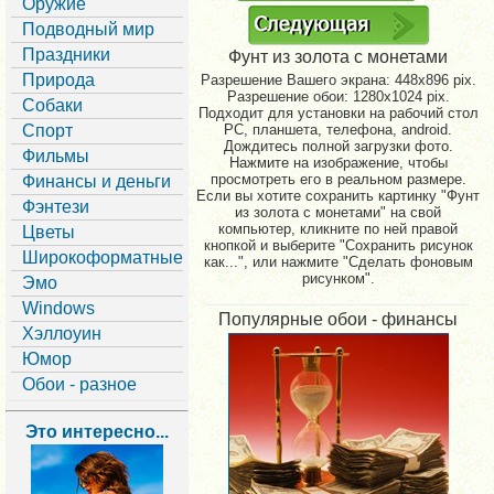
Оружие
Подводный мир
Праздники
Фунт из золота с монетами
Природа
Разрешение Вашего экрана:
448x896 pix.
Разрешение обои: 1280x1024 pix.
Собаки
Подходит для установки на рабочий стол
Спорт
PC, планшета, телефона, android.
Дождитесь полной загрузки фото.
Фильмы
Нажмите на изображение, чтобы
просмотреть его в реальном размере.
Финансы и деньги
Если вы хотите сохранить картинку "Фунт
Фэнтези
из золота с монетами" на свой
компьютер, кликните по ней правой
Цветы
кнопкой и выберите "Сохранить рисунок
Широкоформатные
как...", или нажмите "Сделать фоновым
рисунком".
Эмо
Windows
Популярные обои - финансы
Хэллоуин
Юмор
Обои - разное
Это интересно...