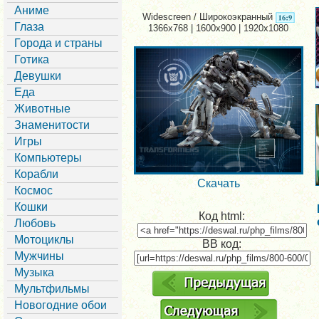
Аниме
Widescreen / Широкоэкранный
Глаза
1366x768 | 1600x900 | 1920x1080
Города и страны
Готика
Девушки
Еда
Животные
Знаменитости
Игры
Компьютеры
Корабли
Скачать
Космос
Кошки
Код html:
Любовь
Мотоциклы
BB код:
Мужчины
Музыка
Мультфильмы
Новогодние обои