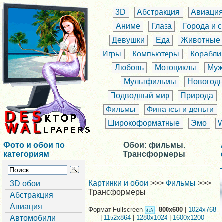
3D
Абстракция
Авиаци
Аниме
Глаза
Города и 
Девушки
Еда
Животные
Игры
Компьютеры
Корабли
Любовь
Мотоциклы
Муж
Мультфильмы
Новогод
Подводный мир
Природа
Фильмы
Финансы и деньги
Широкоформатные
Эмо
Фото и обои по
Обои: фильмы.
категориям
Трансформеры
Картинки и обои
>>>
Фильмы
>>>
3D обои
Трансформеры
Абстракция
Авиация
Формат Fullscreen
800x600
|
1024x768
Автомобили
|
1152x864
|
1280x1024
|
1600x1200