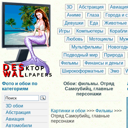
3D
Абстракция
Авиаци
Аниме
Глаза
Города и 
Девушки
Еда
Животные
Игры
Компьютеры
Корабли
Любовь
Мотоциклы
Муж
Мультфильмы
Новогод
Подводный мир
Природа
Фильмы
Финансы и деньги
Широкоформатные
Эмо
Фото и обои по
Обои: фильмы. Отряд
категориям
Самоубийц, главные
персонажи
3D обои
Картинки и обои
>>>
Фильмы
>>>
Абстракция
Отряд Самоубийц, главные
Авиация
персонажи
Автомобили