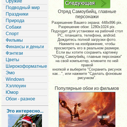
Оружие
Подводный мир
Отряд Самоубийц, главные
Праздники
персонажи
Природа
Разрешение Вашего экрана:
448x896 pix.
Собаки
Разрешение обои: 1280x1024 pix.
Подходит для установки на рабочий стол
Спорт
PC, планшета, телефона, android.
Дождитесь полной загрузки фото.
Фильмы
Нажмите на изображение, чтобы
Финансы и деньги
просмотреть его в реальном размере.
Если вы хотите сохранить картинку
Фэнтези
"Отряд Самоубийц, главные персонажи"
Цветы
на свой компьютер, кликните по ней
правой
Широкоформатные
кнопкой и выберите "Сохранить рисунок
Эмо
как...", или нажмите "Сделать фоновым
рисунком".
Windows
Хэллоуин
Популярные обои из фильмов
Юмор
Обои - разное
Это интересно...