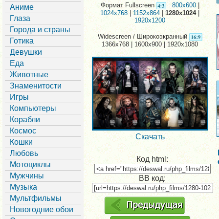
Формат Fullscreen
800x600
|
Аниме
1024x768
|
1152x864
|
1280x1024
|
Глаза
1920x1200
Города и страны
Widescreen / Широкоэкранный
Готика
1366x768 | 1600x900 | 1920x1080
Девушки
Еда
Животные
Знаменитости
Игры
Компьютеры
Корабли
Космос
Скачать
Кошки
Любовь
Код html:
Мотоциклы
Мужчины
BB код:
Музыка
Мультфильмы
Новогодние обои