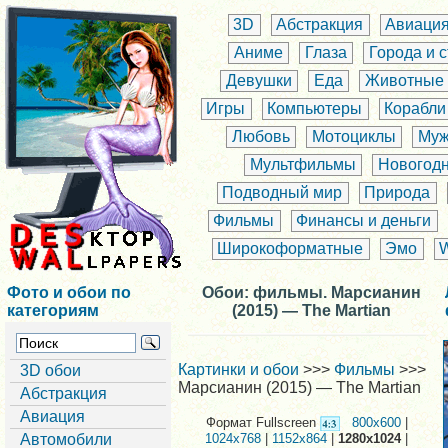
3D
Абстракция
Авиаци
Аниме
Глаза
Города и 
Девушки
Еда
Животные
Игры
Компьютеры
Корабли
Любовь
Мотоциклы
Муж
Мультфильмы
Новогод
Подводный мир
Природа
Фильмы
Финансы и деньги
Широкоформатные
Эмо
Фото и обои по
Обои: фильмы. Марсианин
категориям
(2015) — The Martian
Картинки и обои
>>>
Фильмы
>>>
3D обои
Марсианин (2015) — The Martian
Абстракция
Авиация
Формат Fullscreen
800x600
|
Автомобили
1024x768
|
1152x864
|
1280x1024
|