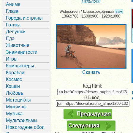
1920x1200
Аниме
Глаза
Widescreen / Широкоэкранный
1366x768 | 1600x900 | 1920x1080
Города и страны
Готика
Девушки
Еда
Животные
Знаменитости
Игры
Компьютеры
Скачать
Корабли
Космос
Код html:
Кошки
Любовь
BB код:
Мотоциклы
Мужчины
Музыка
Мультфильмы
Новогодние обои