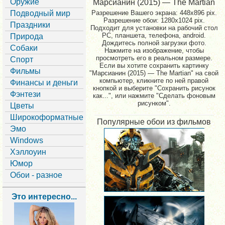
Оружие
Марсианин (2015) — The Martian
Подводный мир
Разрешение Вашего экрана:
448x896 pix.
Разрешение обои: 1280x1024 pix.
Праздники
Подходит для установки на рабочий стол
PC, планшета, телефона, android.
Природа
Дождитесь полной загрузки фото.
Собаки
Нажмите на изображение, чтобы
просмотреть его в реальном размере.
Спорт
Если вы хотите сохранить картинку
Фильмы
"Марсианин (2015) — The Martian" на свой
компьютер, кликните по ней правой
Финансы и деньги
кнопкой и выберите "Сохранить рисунок
Фэнтези
как...", или нажмите "Сделать фоновым
рисунком".
Цветы
Широкоформатные
Популярные обои из фильмов
Эмо
Windows
Хэллоуин
Юмор
Обои - разное
Это интересно...